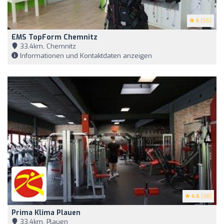
5
(55)
EMS TopForm Chemnitz
33,4km, Chemnitz
Informationen und Kontaktdaten anzeigen
4.6
(38)
Prima Klima Plauen
33,4km, Plauen