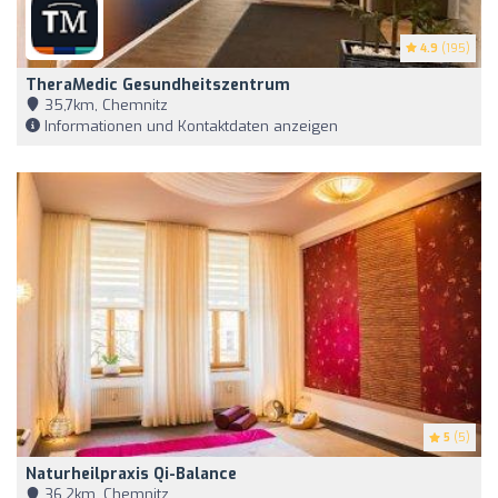
4.9
(195)
TheraMedic Gesundheitszentrum
35,7km, Chemnitz
Informationen und Kontaktdaten anzeigen
5
(5)
Naturheilpraxis Qi-Balance
36,2km, Chemnitz