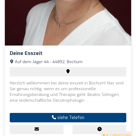
Deine Esszeit
Auf dem Jäger 44 - 44892, Bochum
Herzlich willkommen bei deine esszeit in Bochum! Hier sind
Sie genau richtig, wenn es um professionelle
Ernährungsberatung und Therapie geht. Beatrix Söhngen,
eine leidenschaftliche Oecotrophologin ...
siehe Telefon
5
(1 Bewertungen)