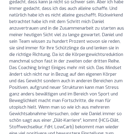
gedacht, dass kann ja nicht so schwer sein. Aber ich habe
immer gedacht, dass ich das auch alleine schaffe. Und
natürlich habe ich es nicht alleine geschafft. Rückwirkend
betrachtet habe ich mit dem Schritt mich Daniel
anzuvertrauen und in die Zusammenarbeit zu starten aus
meiner heutigen Sicht viel zu lange gewartet. Daniel und
sein Team wissen zu hundert Prozent wovon sie reden,
sie sind immer für Ihre Schützlinge da und lenken sie in
die richtige Richtung. Da ist die Körpergewichtsreduktion
manchmal schon fast in der zweiten oder dritten Reihe.
Das Coaching bringt Einiges mehr mit sich. Das Mindset
ändert sich nicht nur in Bezug auf den eigenen Körper
und das Gewicht sondern auch in anderen Bereichen zum
Positiven, aufgrund neuer Strukturen kann man Stress
ganz anders bewältigen und im Bereich von Sport und
Beweglichkeit macht man Fortschritte, die man für
utopisch hielt. Wenn man so wie ich aus mehreren
Gewichtsabnahme-Versuchen, oder wie Daniel immer so
schön sagt aus einer „Diät-Karriere“, kommt (HCG-Diät,
Stoffwechselkur, FdH, LowCarb) bekommt man wieder
eine viel positivere und bewusstere Einstellung zum