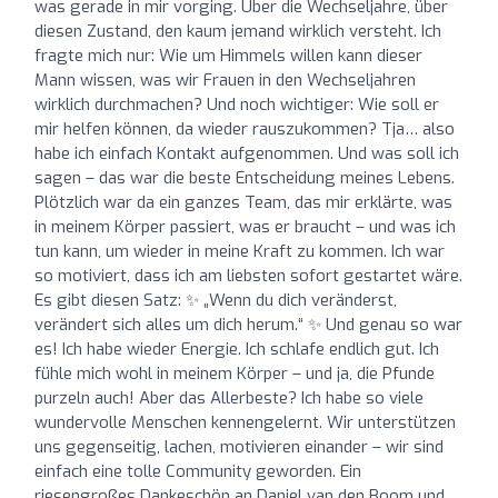
was gerade in mir vorging. Über die Wechseljahre, über
diesen Zustand, den kaum jemand wirklich versteht. Ich
fragte mich nur: Wie um Himmels willen kann dieser
Mann wissen, was wir Frauen in den Wechseljahren
wirklich durchmachen? Und noch wichtiger: Wie soll er
mir helfen können, da wieder rauszukommen? Tja… also
habe ich einfach Kontakt aufgenommen. Und was soll ich
sagen – das war die beste Entscheidung meines Lebens.
Plötzlich war da ein ganzes Team, das mir erklärte, was
in meinem Körper passiert, was er braucht – und was ich
tun kann, um wieder in meine Kraft zu kommen. Ich war
so motiviert, dass ich am liebsten sofort gestartet wäre.
Es gibt diesen Satz: ✨ „Wenn du dich veränderst,
verändert sich alles um dich herum.“ ✨ Und genau so war
es! Ich habe wieder Energie. Ich schlafe endlich gut. Ich
fühle mich wohl in meinem Körper – und ja, die Pfunde
purzeln auch! Aber das Allerbeste? Ich habe so viele
wundervolle Menschen kennengelernt. Wir unterstützen
uns gegenseitig, lachen, motivieren einander – wir sind
einfach eine tolle Community geworden. Ein
riesengroßes Dankeschön an Daniel van den Boom und