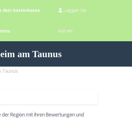
 dein kostenloses
Loggen Sie
hinzu
sich ein
heim am Taunus
m Taunus
e der Region mit ihren Bewertungen und