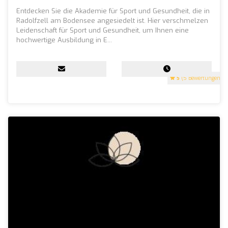
Entdecken Sie die Akademie für Sport und Gesundheit, die in
Radolfzell am Bodensee angesiedelt ist. Hier verschmelzen
Leidenschaft für Sport und Gesundheit, um Ihnen eine
hochwertige Ausbildung in E...
5
(5 Bewertungen)