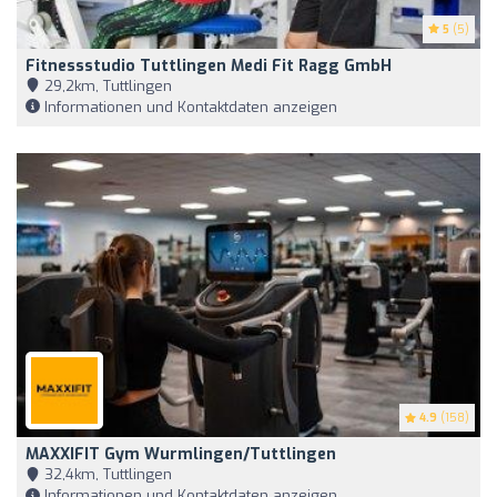
5
(5)
Fitnessstudio Tuttlingen Medi Fit Ragg GmbH
29,2km, Tuttlingen
Informationen und Kontaktdaten anzeigen
4.9
(158)
MAXXIFIT Gym Wurmlingen/Tuttlingen
32,4km, Tuttlingen
Informationen und Kontaktdaten anzeigen