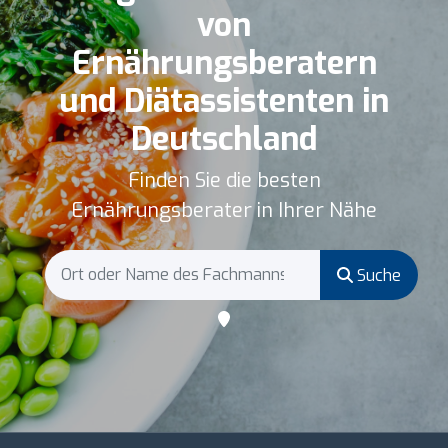
von
Ernährungsberatern
und Diätassistenten in
Deutschland
Finden Sie die besten
Ernährungsberater in Ihrer Nähe
Suche