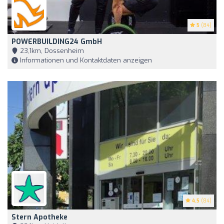
5
(84)
POWERBUILDING24 GmbH
23,1km, Dossenheim
Informationen und Kontaktdaten anzeigen
4.5
(84)
Stern Apotheke