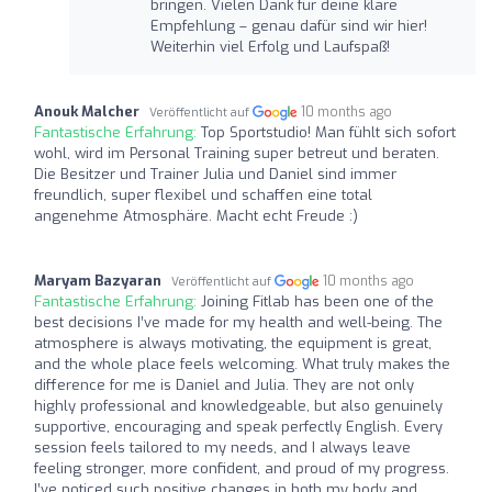
bringen. Vielen Dank für deine klare
Empfehlung – genau dafür sind wir hier!
Weiterhin viel Erfolg und Laufspaß!
Anouk Malcher
10 months ago
Veröffentlicht auf
Fantastische Erfahrung:
Top Sportstudio! Man fühlt sich sofort
wohl, wird im Personal Training super betreut und beraten.
Die Besitzer und Trainer Julia und Daniel sind immer
freundlich, super flexibel und schaffen eine total
angenehme Atmosphäre. Macht echt Freude :)
Maryam Bazyaran
10 months ago
Veröffentlicht auf
Fantastische Erfahrung:
Joining Fitlab has been one of the
best decisions I’ve made for my health and well-being. The
atmosphere is always motivating, the equipment is great,
and the whole place feels welcoming. What truly makes the
difference for me is Daniel and Julia. They are not only
highly professional and knowledgeable, but also genuinely
supportive, encouraging and speak perfectly English. Every
session feels tailored to my needs, and I always leave
feeling stronger, more confident, and proud of my progress.
I’ve noticed such positive changes in both my body and