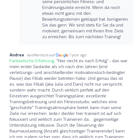
seine persönlichen Fitness- und
Ernährungsziele erreicht. Wenn da noch
etwas nicht ganz mit den
Bewertungssternen geklappt hat, korrigieren
Sie das gern. Wir sind stets für Sie da und
motiviert, gemeinsam mit Ihnen Ihre Ziele
zu erreichen. Bis zum nächsten Training!
Andrea
1 year ago
Veröffentlicht auf
Fantastische Erfahrung:
"Hier riecht es nach Erfolg" - das war
mein erster Gedanke als ich nach drei Jahren (erst
verletzungs- und anschließender motivationsloch-bedingter
Pause) das Fitlab wieder betreten habe. Und genau das ist
es, was das Fitlab (aka Julia und Dani) nicht nur verspricht,
sondern wahr macht. Durch wirklich perfekt auf den
Einzelnen ausgerichtet Trainingspläne, exzellente
Trainingsbetreuung und ein Fitnessstudio, welches eine
"geschützte" Trainingsatmosphäre bietet, kann man seine
Ziele nur erreichen. Jede:r die/der hier trainiert ist auf sich
fokussiert und wirklich zum Trainieren da.... gegenseitige
Unterstützung inklusive. Durch die Steuerung der
Raumauslastung (Anzahl gleichzeitiger Trainierender) kann
ich mir zudem sicher sein, dass ich wirklich zum Trainieren