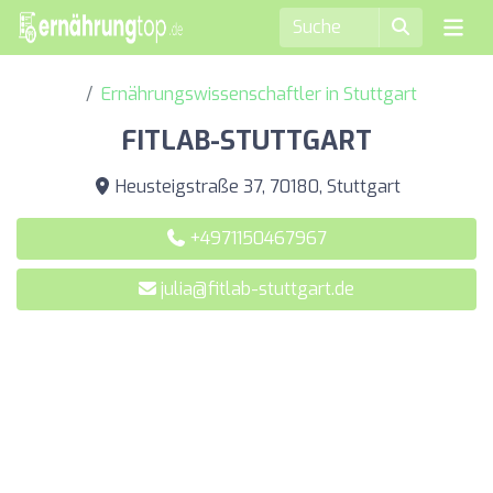
Ernährungswissenschaftler in Stuttgart
FITLAB-STUTTGART
Heusteigstraße 37, 70180, Stuttgart
+4971150467967
julia@fitlab-stuttgart.de