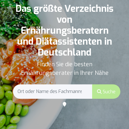
Das größte Verzeichnis
von
Ernährungsberatern
und Diätassistenten in
Deutschland
Finden Sie die besten
Ernährungsberater in Ihrer Nähe
Suche