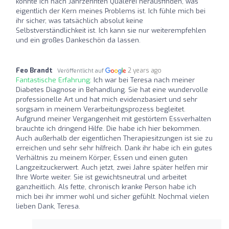
konnte ich nach Jahrzehnten Quälerei herausfinden, was
eigentlich der Kern meines Problems ist. Ich fühle mich bei
ihr sicher, was tatsächlich absolut keine
Selbstverständlichkeit ist. Ich kann sie nur weiterempfehlen
und ein großes Dankeschön da lassen.
Feo Brandt
2 years ago
Veröffentlicht auf
Fantastische Erfahrung:
Ich war bei Teresa nach meiner
Diabetes Diagnose in Behandlung. Sie hat eine wundervolle
professionelle Art und hat mich evidenzbasiert und sehr
sorgsam in meinem Verarbeitungsprozess begleitet.
Aufgrund meiner Vergangenheit mit gestörtem Essverhalten
brauchte ich dringend Hilfe. Die habe ich hier bekommen.
Auch außerhalb der eigentlichen Therapiesitzungen ist sie zu
erreichen und sehr sehr hilfreich. Dank ihr habe ich ein gutes
Verhältnis zu meinem Körper, Essen und einen guten
Langzeitzuckerwert. Auch jetzt, zwei Jahre später helfen mir
Ihre Worte weiter. Sie ist gewichtsneutral und arbeitet
ganzheitlich. Als fette, chronisch kranke Person habe ich
mich bei ihr immer wohl und sicher gefühlt. Nochmal vielen
lieben Dank, Teresa.