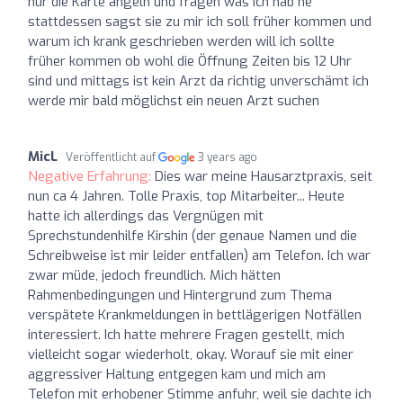
nur die Karte angeln und fragen was ich hab ne
stattdessen sagst sie zu mir ich soll früher kommen und
warum ich krank geschrieben werden will ich sollte
früher kommen ob wohl die Öffnung Zeiten bis 12 Uhr
sind und mittags ist kein Arzt da richtig unverschämt ich
werde mir bald möglichst ein neuen Arzt suchen
MicL
Veröffentlicht auf
3 years ago
Negative Erfahrung:
Dies war meine Hausarztpraxis, seit
nun ca 4 Jahren. Tolle Praxis, top Mitarbeiter... Heute
hatte ich allerdings das Vergnügen mit
Sprechstundenhilfe Kirshin (der genaue Namen und die
Schreibweise ist mir leider entfallen) am Telefon. Ich war
zwar müde, jedoch freundlich. Mich hätten
Rahmenbedingungen und Hintergrund zum Thema
verspätete Krankmeldungen in bettlägerigen Notfällen
interessiert. Ich hatte mehrere Fragen gestellt, mich
vielleicht sogar wiederholt, okay. Worauf sie mit einer
aggressiver Haltung entgegen kam und mich am
Telefon mit erhobener Stimme anfuhr, weil sie dachte ich