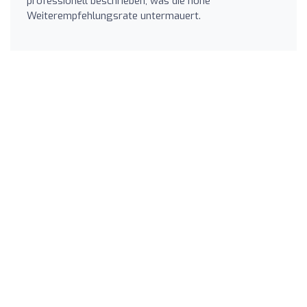
professionell beschrieben, was die hohe
Weiterempfehlungsrate untermauert.