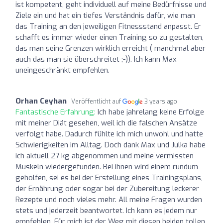
ist kompetent, geht individuell auf meine Bedürfnisse und
Ziele ein und hat ein tiefes Verständnis dafür, wie man
das Training an den jeweiligen Fitnessstand anpasst. Er
schafft es immer wieder einen Training so zu gestalten,
das man seine Grenzen wirklich erreicht ( manchmal aber
auch das man sie überschreitet ;-)). Ich kann Max
uneingeschränkt empfehlen.
Orhan Ceyhan
Veröffentlicht auf
3 years ago
Fantastische Erfahrung:
Ich habe jahrelang keine Erfolge
mit meiner Diät gesehen, weil ich die falschen Ansätze
verfolgt habe. Dadurch fühlte ich mich unwohl und hatte
Schwierigkeiten im Alltag. Doch dank Max und Julka habe
ich aktuell 27 kg abgenommen und meine vermissten
Muskeln wiedergefunden. Bei ihnen wird einem rundum
geholfen, sei es bei der Erstellung eines Trainingsplans,
der Ernährung oder sogar bei der Zubereitung leckerer
Rezepte und noch vieles mehr. All meine Fragen wurden
stets und jederzeit beantwortet. Ich kann es jedem nur
empfehlen. Für mich ist der Weg mit diesen beiden tollen