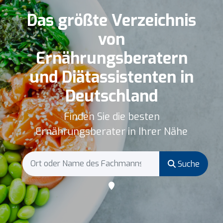
Das größte Verzeichnis
von
Ernährungsberatern
und Diätassistenten in
Deutschland
Finden Sie die besten
Ernährungsberater in Ihrer Nähe
Suche