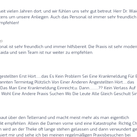
eit vielen Jahren dort, und wir fühlen uns sehr gut betreut. Herr Dr. Wa
ens um unsere Anliegen. Auch das Personal ist immer sehr freundlich
empfehlen!
go
nal ist sehr freundlich und immer hilfsbereit. Die Praxis ist sehr moder
Waida und sein Team ist nur weiter zu empfehlen.
tellten Erst Hört......das Es Kein Problem Sei Eine Krankmeldung Für 
nnten Termintag Plötzlich Von Einer Anderen Angestellten Hört.....das
Das Man Eine Krankmeldung Einreicht,u. Dann..........?? Kein Verlass Auf
ohl Eine Andere Praxis Suchen Wo Die Leute Alle Gleich Geschult Sin
Schaut über den Tellerrand und macht meist mehr als man eigentlich
nkt empfehlen. Allein die Damen vorne sind eine Katastrophe. Richtig C
 wird an der Theke oft lange stehen gelassen und dann verwundert ge
iert mir und sehe ich bei meinen regelmäßigen Praxisbesuchen bei