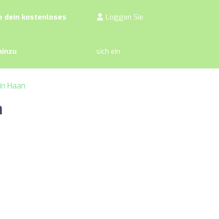
 dein kostenloses
Loggen Sie
hinzu
sich ein
in Haan
a