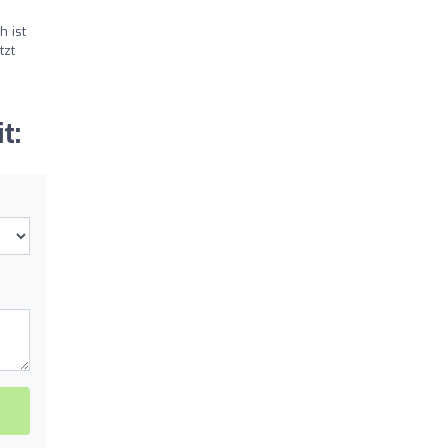
 ist
tzt
t: