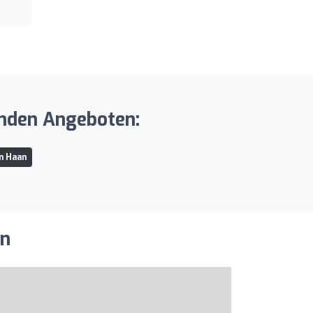
enden Angeboten:
n Haan
en