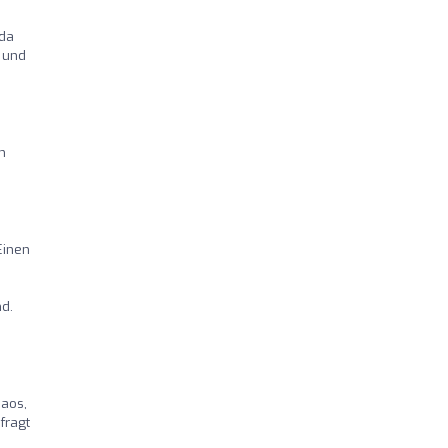
ida
 und
n
Einen
d.
haos,
fragt