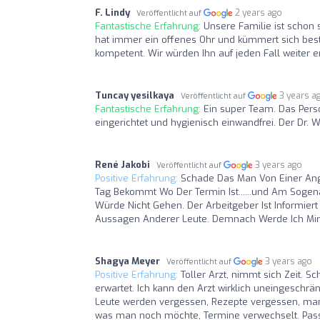
F. Lindy
2 years ago
Veröffentlicht auf
Fantastische Erfahrung:
Unsere Familie ist schon s
hat immer ein offenes Ohr und kümmert sich best
kompetent. Wir würden Ihn auf jeden Fall weiter 
Tuncay yesilkaya
3 years a
Veröffentlicht auf
Fantastische Erfahrung:
Ein super Team. Das Perso
eingerichtet und hygienisch einwandfrei. Der Dr. 
René Jakobi
3 years ago
Veröffentlicht auf
Positive Erfahrung:
Schade Das Man Von Einer Anges
Tag Bekommt Wo Der Termin Ist......und Am Sogena
Würde Nicht Gehen. Der Arbeitgeber Ist Informiert 
Aussagen Anderer Leute. Demnach Werde Ich Mir W
Shagya Meyer
3 years ago
Veröffentlicht auf
Positive Erfahrung:
Toller Arzt, nimmt sich Zeit. 
erwartet. Ich kann den Arzt wirklich uneingeschrä
Leute werden vergessen, Rezepte vergessen, man
was man noch möchte, Termine verwechselt. Pass