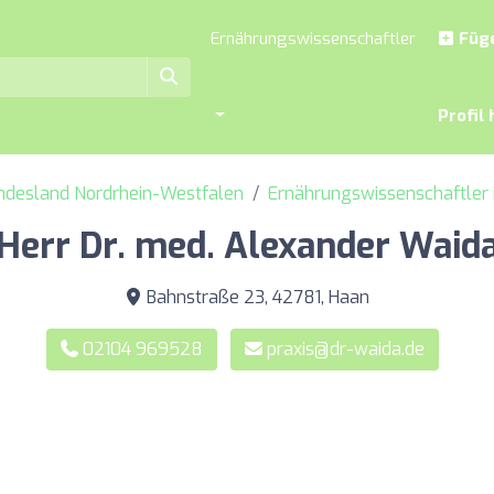
Ernährungswissenschaftler
Füge
Profil 
undesland Nordrhein-Westfalen
Ernährungswissenschaftler 
Herr Dr. med. Alexander Waid
Bahnstraße 23, 42781, Haan
02104 969528
praxis@dr-waida.de