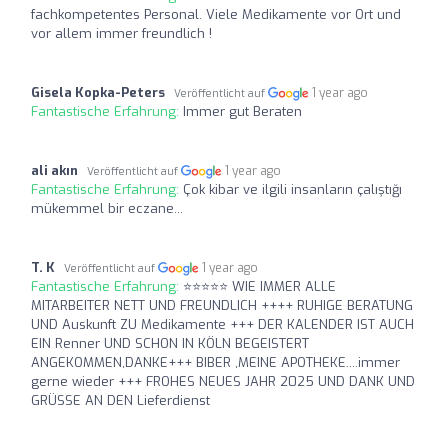
fachkompetentes Personal. Viele Medikamente vor Ort und
vor allem immer freundlich !
Gisela Kopka-Peters
1 year ago
Veröffentlicht auf
Fantastische Erfahrung:
Immer gut Beraten
ali akın
1 year ago
Veröffentlicht auf
Fantastische Erfahrung:
Çok kibar ve ilgili insanların çalıştığı
mükemmel bir eczane...
T. K
1 year ago
Veröffentlicht auf
Fantastische Erfahrung:
⭐⭐⭐⭐⭐ WIE IMMER ALLE
MITARBEITER NETT UND FREUNDLICH ++++ RUHIGE BERATUNG
UND Auskunft ZU Medikamente +++ DER KALENDER IST AUCH
EIN Renner UND SCHON IN KÖLN BEGEISTERT
ANGEKOMMEN,DANKE+++ BIBER ,MEINE APOTHEKE....immer
gerne wieder +++ FROHES NEUES JAHR 2025 UND DANK UND
GRÜSSE AN DEN Lieferdienst