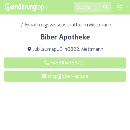
Ernährungswissenschaftler in Mettmann
Biber Apotheke
Jubiläumspl. 3, 40822, Mettmann
+492104983700
shop@biber-apo.de