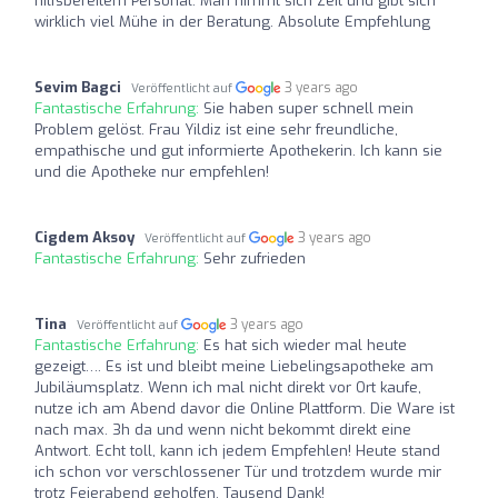
hilfsbereitem Personal. Man nimmt sich Zeit und gibt sich
wirklich viel Mühe in der Beratung. Absolute Empfehlung
Sevim Bagci
3 years ago
Veröffentlicht auf
Fantastische Erfahrung:
Sie haben super schnell mein
Problem gelöst. Frau Yildiz ist eine sehr freundliche,
empathische und gut informierte Apothekerin. Ich kann sie
und die Apotheke nur empfehlen!
Cigdem Aksoy
3 years ago
Veröffentlicht auf
Fantastische Erfahrung:
Sehr zufrieden
Tina
3 years ago
Veröffentlicht auf
Fantastische Erfahrung:
Es hat sich wieder mal heute
gezeigt…. Es ist und bleibt meine Liebelingsapotheke am
Jubiläumsplatz. Wenn ich mal nicht direkt vor Ort kaufe,
nutze ich am Abend davor die Online Plattform. Die Ware ist
nach max. 3h da und wenn nicht bekommt direkt eine
Antwort. Echt toll, kann ich jedem Empfehlen! Heute stand
ich schon vor verschlossener Tür und trotzdem wurde mir
trotz Feierabend geholfen. Tausend Dank!