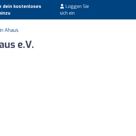
 dein kostenloses
Loggen Sie
hinzu
sich ein
in Ahaus
aus e.V.