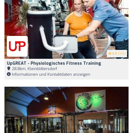
4.9
(105)
UpGREAT - Physiologisches Fitness Training
28,8km, Kleinblittersdorf
Informationen und Kontaktdaten anzeigen