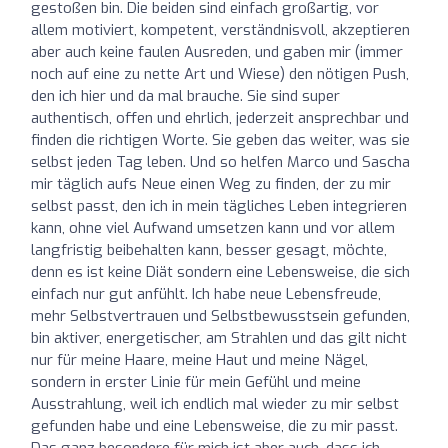
gestoßen bin. Die beiden sind einfach großartig, vor
allem motiviert, kompetent, verständnisvoll, akzeptieren
aber auch keine faulen Ausreden, und gaben mir (immer
noch auf eine zu nette Art und Wiese) den nötigen Push,
den ich hier und da mal brauche. Sie sind super
authentisch, offen und ehrlich, jederzeit ansprechbar und
finden die richtigen Worte. Sie geben das weiter, was sie
selbst jeden Tag leben. Und so helfen Marco und Sascha
mir täglich aufs Neue einen Weg zu finden, der zu mir
selbst passt, den ich in mein tägliches Leben integrieren
kann, ohne viel Aufwand umsetzen kann und vor allem
langfristig beibehalten kann, besser gesagt, möchte,
denn es ist keine Diät sondern eine Lebensweise, die sich
einfach nur gut anfühlt. Ich habe neue Lebensfreude,
mehr Selbstvertrauen und Selbstbewusstsein gefunden,
bin aktiver, energetischer, am Strahlen und das gilt nicht
nur für meine Haare, meine Haut und meine Nägel,
sondern in erster Linie für mein Gefühl und meine
Ausstrahlung, weil ich endlich mal wieder zu mir selbst
gefunden habe und eine Lebensweise, die zu mir passt.
Das ganz besondere für mich ist aber auch, dass ich