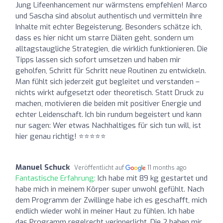
Jung Lifeenhancement nur wärmstens empfehlen! Marco
und Sascha sind absolut authentisch und vermitteln ihre
Inhalte mit echter Begeisterung. Besonders schätze ich,
dass es hier nicht um starre Diäten geht, sondern um
alltagstaugliche Strategien, die wirklich funktionieren. Die
Tipps lassen sich sofort umsetzen und haben mir
geholfen, Schritt für Schritt neue Routinen zu entwickeln.
Man fühlt sich jederzeit gut begleitet und verstanden –
nichts wirkt aufgesetzt oder theoretisch. Statt Druck zu
machen, motivieren die beiden mit positiver Energie und
echter Leidenschaft. Ich bin rundum begeistert und kann
nur sagen: Wer etwas Nachhaltiges für sich tun will, ist
hier genau richtig! ⭐⭐⭐⭐⭐
Manuel Schuck
Veröffentlicht auf
11 months ago
Fantastische Erfahrung:
Ich habe mit 89 kg gestartet und
habe mich in meinem Körper super unwohl gefühlt. Nach
dem Programm der Zwillinge habe ich es geschafft, mich
endlich wieder wohl in meiner Haut zu fühlen. Ich habe
das Programm regelrecht verinnerlicht. Die 2 haben mir