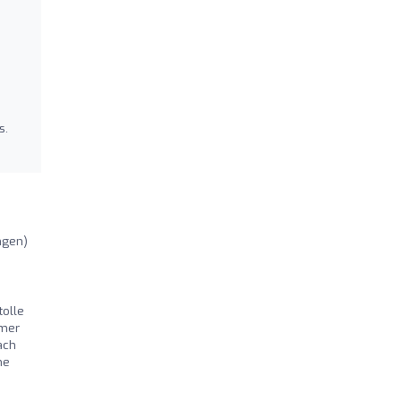
s.
ngen)
olle
mmer
ach
ne