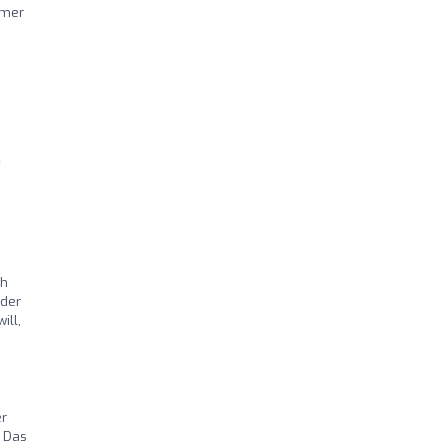
mmer
d
ch
eder
ill,
er
. Das