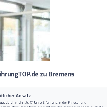
ährungTOP.de zu Bremens
itlicher Ansatz
gt durch mehr als 17 Jahre Erfahrung in der Fitness- und