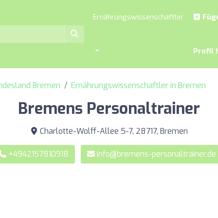
Ernährungswissenschaftler
Füge
Profil 
undesland Bremen
Ernährungswissenschaftler in Bremen
Bremens Personaltrainer
Charlotte-Wolff-Allee 5-7, 28717, Bremen
+4942157810918
info@bremens-personaltrainer.de