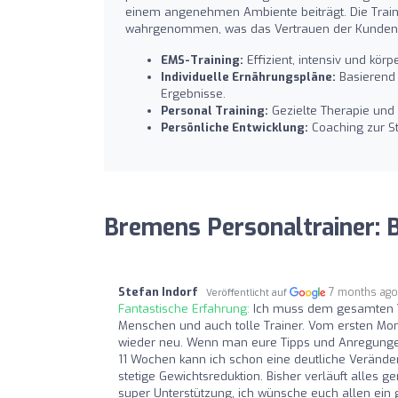
einem angenehmen Ambiente beiträgt. Die Train
wahrgenommen, was das Vertrauen der Kunden i
EMS-Training:
Effizient, intensiv und kör
Individuelle Ernährungspläne:
Basierend 
Ergebnisse.
Personal Training:
Gezielte Therapie und 
Persönliche Entwicklung:
Coaching zur St
Bremens Personaltrainer:
Stefan Indorf
7 months ag
Veröffentlicht auf
Fantastische Erfahrung:
Ich muss dem gesamten Te
Menschen und auch tolle Trainer. Vom ersten Mo
wieder neu. Wenn man eure Tipps und Anregungen 
11 Wochen kann ich schon eine deutliche Verän
stetige Gewichtsreduktion. Bisher verläuft alles 
super Unterstützung, ich wünsche euch allen ein 