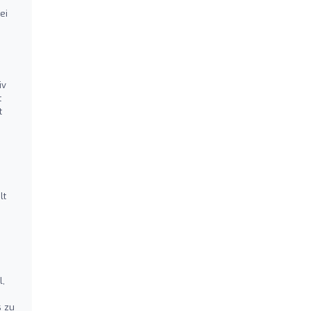
bei
iv
t
t
lt
l,
s zu