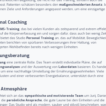
nzheitlichen Begleitung, die nicht nur das Training, sondern auch die
asst. Patienten schätzen besonders den
maßgeschneiderten Ansatz
, 
nen Ziele und Anforderungen angepasst werden, um eine einzigartige
onal Coaching
EMS-Training
, das bei vielen Kunden als zeitsparend und extrem effekt
 auf die Körperverfassung ein und sorgen dafür, dass auch bei wenig Zei
 bietet das Studio
Personal Training
an, das auf Mobilität, Beweglichkei
enten berichten von spürbaren Verbesserungen ihrer Haltung, von
rten Wohlbefinden bereits nach wenigen Einheiten.
hrungsberatung
tung
eine zentrale Rolle. Das Team erstellt individuelle Pläne, die auf
ngsanalysen
und der Auswertung von
Labordaten
basieren. Es hande
ern um eine nachhaltige Umstellung der Ernährungsgewohnheiten. Viele
usten und einer verbesserten Energiebalance, unterstützt durch eine
e Atmosphäre
htet sich an das
sympathische und motivierende Team
um Jurij, Danie
n die
persönliche Ansprache
, die gute Laune bei den Einheiten und die
änger. Das Studio wird als modern, sauber und stilvoll beschrieben, wa