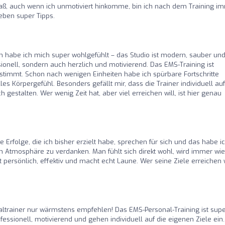
ß, auch wenn ich unmotiviert hinkomme, bin ich nach dem Training i
eben super Tipps.
 habe ich mich super wohlgefühlt – das Studio ist modern, sauber un
ssionell, sondern auch herzlich und motivierend. Das EMS-Training ist
gestimmt. Schon nach wenigen Einheiten habe ich spürbare Fortschritte
es Körpergefühl. Besonders gefällt mir, dass die Trainer individuell auf
estalten. Wer wenig Zeit hat, aber viel erreichen will, ist hier genau
ie Erfolge, die ich bisher erzielt habe, sprechen für sich und das habe i
 Atmosphäre zu verdanken. Man fühlt sich direkt wohl, wird immer wi
 persönlich, effektiv und macht echt Laune. Wer seine Ziele erreichen w
ltrainer nur wärmstens empfehlen! Das EMS-Personal-Training ist sup
fessionell, motivierend und gehen individuell auf die eigenen Ziele ein