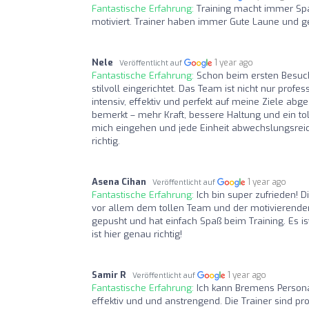
Fantastische Erfahrung:
Training macht immer Spa
motiviert. Trainer haben immer Gute Laune und g
Nele
1 year ago
Veröffentlicht auf
Fantastische Erfahrung:
Schon beim ersten Besuch
stilvoll eingerichtet. Das Team ist nicht nur profe
intensiv, effektiv und perfekt auf meine Ziele ab
bemerkt – mehr Kraft, bessere Haltung und ein toll
mich eingehen und jede Einheit abwechslungsreich g
richtig.
Asena Cihan
1 year ago
Veröffentlicht auf
Fantastische Erfahrung:
Ich bin super zufrieden! D
vor allem dem tollen Team und der motivierenden
gepusht und hat einfach Spaß beim Training. Es ist
ist hier genau richtig!
Samir R
1 year ago
Veröffentlicht auf
Fantastische Erfahrung:
Ich kann Bremens Persona
effektiv und und anstrengend. Die Trainer sind pro