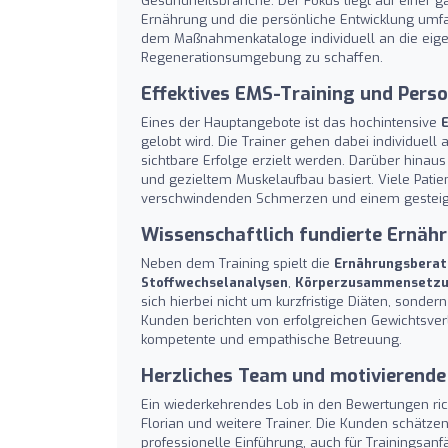
Gesundheitsbranche. Der Fokus liegt auf einer ga
Ernährung und die persönliche Entwicklung umf
dem Maßnahmenkataloge individuell an die eige
Regenerationsumgebung zu schaffen.
Effektives EMS-Training und Pers
Eines der Hauptangebote ist das hochintensive
gelobt wird. Die Trainer gehen dabei individuell
sichtbare Erfolge erzielt werden. Darüber hinaus
und gezieltem Muskelaufbau basiert. Viele Pati
verschwindenden Schmerzen und einem gesteige
Wissenschaftlich fundierte Ernä
Neben dem Training spielt die
Ernährungsbera
Stoffwechselanalysen
,
Körperzusammensetzu
sich hierbei nicht um kurzfristige Diäten, sond
Kunden berichten von erfolgreichen Gewichtsverl
kompetente und empathische Betreuung.
Herzliches Team und motivierend
Ein wiederkehrendes Lob in den Bewertungen ric
Florian und weitere Trainer. Die Kunden schätze
professionelle Einführung, auch für Trainingsanf