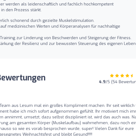
er werden als leidenschaftlich und fachlich hochkompetent
n den Prozess stärkt.
perlich schonend durch gezielte Muskelstimulation.
auf medizinischen Werten und Körperanalysen für nachhaltige
Training zur Linderung von Beschwerden und Steigerung der Fitness.
ärkung der Resilienz und zur bewussten Steuerung des eigenen Leben
 Bewertungen
4.9
/5 (54 Bewertu
o
am aus Lesum mal ein großes Kompliment machen. Ihr seit wirklich t
ment habe ich mich sofort aufgenommen gefühlt. Ihr motiviert mich i
annimmt, umsetzt, dazu selbst diszipliniert ist, wird das auch was. N
derung am gesamten Körper (Muskelaufbau) wahrnehmen, dazu noch ei
genauso so wie es vorab besprochen wurde, super! Vielen Dank für eure
gesegnetes Weihnachtsfest und bleibt Gesund!!!!!