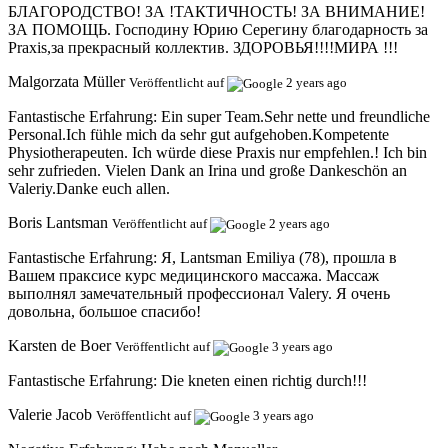
БЛАГОРОДСТВО! ЗА !ТАКТИЧНОСТЬ! ЗА ВНИМАНИЕ!
ЗА ПОМОЩЬ. Господину Юрию Серегину благодарность за
Рraxis,за прекрасный коллектив. ЗДОРОВЬЯ!!!!МИРА !!!
Malgorzata Müller
Veröffentlicht auf
2 years ago
Fantastische Erfahrung:
Ein super Team.Sehr nette und freundliche
Personal.Ich fühle mich da sehr gut aufgehoben.Kompetente
Physiotherapeuten. Ich würde diese Praxis nur empfehlen.! Ich bin
sehr zufrieden. Vielen Dank an Irina und große Dankeschön an
Valeriy.Danke euch allen.
Boris Lantsman
Veröffentlicht auf
2 years ago
Fantastische Erfahrung:
Я, Lantsman Emiliya (78), прошла в
Вашем праксисе курс медицинского массажа. Массаж
выполнял замечательный профессионал Valery. Я очень
довольна, большое спасибо!
Karsten de Boer
Veröffentlicht auf
3 years ago
Fantastische Erfahrung:
Die kneten einen richtig durch!!!
Valerie Jacob
Veröffentlicht auf
3 years ago