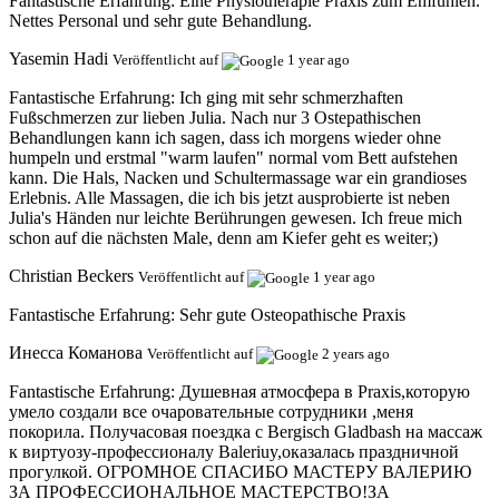
Fantastische Erfahrung:
Eine Physiotherapie Praxis zum Emfühlen.
Nettes Personal und sehr gute Behandlung.
Yasemin Hadi
Veröffentlicht auf
1 year ago
Fantastische Erfahrung:
Ich ging mit sehr schmerzhaften
Fußschmerzen zur lieben Julia. Nach nur 3 Ostepathischen
Behandlungen kann ich sagen, dass ich morgens wieder ohne
humpeln und erstmal "warm laufen" normal vom Bett aufstehen
kann. Die Hals, Nacken und Schultermassage war ein grandioses
Erlebnis. Alle Massagen, die ich bis jetzt ausprobierte ist neben
Julia's Händen nur leichte Berührungen gewesen. Ich freue mich
schon auf die nächsten Male, denn am Kiefer geht es weiter;)
Christian Beckers
Veröffentlicht auf
1 year ago
Fantastische Erfahrung:
Sehr gute Osteopathische Praxis
Инесса Команова
Veröffentlicht auf
2 years ago
Fantastische Erfahrung:
Душевная атмосфера в Praxis,которую
умело создали все очаровательные сотрудники ,меня
покорила. Получасовая поездка с Bergisch Gladbash на массаж
к виртуозу-профессионалу Baleriuy,оказалась праздничной
прогулкой. ОГРОМНОЕ СПАСИБО МАСТЕРУ ВАЛЕРИЮ
ЗА ПРОФЕССИОНАЛЬНОЕ МАСТЕРСТВО!ЗА