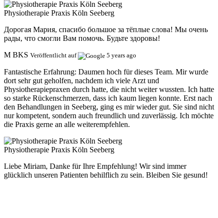
Physiotherapie Praxis Köln Seeberg
Дорогая Мария, спасибо большое за тёплые слова! Мы очень
рады, что смогли Вам помочь. Будьте здоровы!
M BKS
Veröffentlicht auf
5 years ago
Fantastische Erfahrung:
Daumen hoch für dieses Team. Mir wurde
dort sehr gut geholfen, nachdem ich viele Arzt und
Physiotherapiepraxen durch hatte, die nicht weiter wussten. Ich hatte
so starke Rückenschmerzen, dass ich kaum liegen konnte. Erst nach
den Behandlungen in Seeberg, ging es mir wieder gut. Sie sind nicht
nur kompetent, sondern auch freundlich und zuverlässig. Ich möchte
die Praxis gerne an alle weiterempfehlen.
Physiotherapie Praxis Köln Seeberg
Liebe Miriam, Danke für Ihre Empfehlung! Wir sind immer
glücklich unseren Patienten behilflich zu sein. Bleiben Sie gesund!