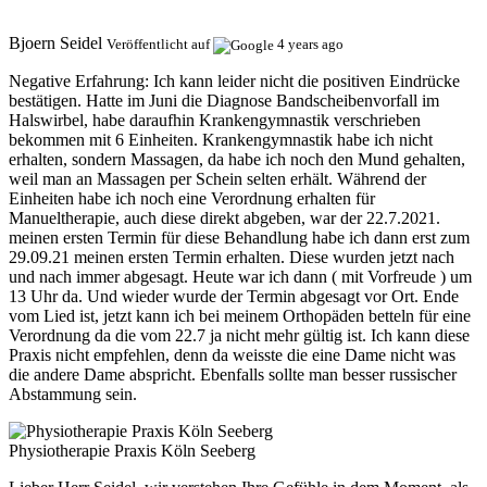
Bjoern Seidel
Veröffentlicht auf
4 years ago
Negative Erfahrung:
Ich kann leider nicht die positiven Eindrücke
bestätigen. Hatte im Juni die Diagnose Bandscheibenvorfall im
Halswirbel, habe daraufhin Krankengymnastik verschrieben
bekommen mit 6 Einheiten. Krankengymnastik habe ich nicht
erhalten, sondern Massagen, da habe ich noch den Mund gehalten,
weil man an Massagen per Schein selten erhält. Während der
Einheiten habe ich noch eine Verordnung erhalten für
Manueltherapie, auch diese direkt abgeben, war der 22.7.2021.
meinen ersten Termin für diese Behandlung habe ich dann erst zum
29.09.21 meinen ersten Termin erhalten. Diese wurden jetzt nach
und nach immer abgesagt. Heute war ich dann ( mit Vorfreude ) um
13 Uhr da. Und wieder wurde der Termin abgesagt vor Ort. Ende
vom Lied ist, jetzt kann ich bei meinem Orthopäden betteln für eine
Verordnung da die vom 22.7 ja nicht mehr gültig ist. Ich kann diese
Praxis nicht empfehlen, denn da weisste die eine Dame nicht was
die andere Dame abspricht. Ebenfalls sollte man besser russischer
Abstammung sein.
Physiotherapie Praxis Köln Seeberg