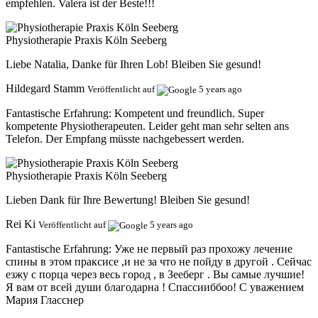
empfehlen. Valera ist der Beste!!!
Physiotherapie Praxis Köln Seeberg
Liebe Natalia, Danke für Ihren Lob! Bleiben Sie gesund!
Hildegard Stamm
Veröffentlicht auf
5 years ago
Fantastische Erfahrung:
Kompetent und freundlich. Super
kompetente Physiotherapeuten. Leider geht man sehr selten ans
Telefon. Der Empfang müsste nachgebessert werden.
Physiotherapie Praxis Köln Seeberg
Lieben Dank für Ihre Bewertung! Bleiben Sie gesund!
Rei Ki
Veröffentlicht auf
5 years ago
Fantastische Erfahrung:
Уже не первый раз прохожу лечение
спины в этом праксисе ,и не за что не пойду в другой . Сейчас
езжу с порца через весь город , в Зееберг . Вы самые лучшие!
Я вам от всей души благодарна ! Спассииббоо! С уважением
Мария Гласснер