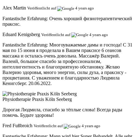
Alex Martin
Veröffentlicht auf
4 years ago
Fantastische Erfahrung:
Очень хороший физиотерапевтический
праксис.
Eduard Kenigsberg
Veröffentlicht auf
4 years ago
Fantastische Erfahrung:
Многоуважаемые дамы и господа! С 31
мая по 15 июня я проделала в Вашем праксисе 6 сеансов
массажа и осталась очень довольна. Массажёр Валерий.
Валеий, большое спасибо за профессионализм,
интеллигентность и благоприятную обстановку. Желаю
Валерию здоровья, много энергии, силы духа, а праксису -
процветания. С уважением и благодарностью Людмила
Кенигсберг. 20.06.2022.
Physiotherapie Praxis Köln Seeberg
Дорогая Людмила, спасибо за тёплые слова! Всегда рады
помочь. Будьте здоровы!
Fred Fußbroich
Veröffentlicht auf
4 years ago
Fantastische Erfahrung:
Mann wird hier Super Behandelt. Alle sehr