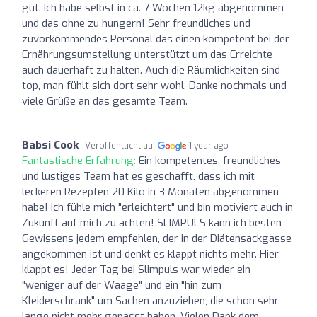
gut. Ich habe selbst in ca. 7 Wochen 12kg abgenommen
und das ohne zu hungern! Sehr freundliches und
zuvorkommendes Personal das einen kompetent bei der
Ernährungsumstellung unterstützt um das Erreichte
auch dauerhaft zu halten. Auch die Räumlichkeiten sind
top, man fühlt sich dort sehr wohl. Danke nochmals und
viele Grüße an das gesamte Team.
Babsi Cook
Veröffentlicht auf
1 year ago
Fantastische Erfahrung:
Ein kompetentes, freundliches
und lustiges Team hat es geschafft, dass ich mit
leckeren Rezepten 20 Kilo in 3 Monaten abgenommen
habe! Ich fühle mich "erleichtert" und bin motiviert auch in
Zukunft auf mich zu achten! SLIMPULS kann ich besten
Gewissens jedem empfehlen, der in der Diätensackgasse
angekommen ist und denkt es klappt nichts mehr. Hier
klappt es! Jeder Tag bei Slimpuls war wieder ein
"weniger auf der Waage" und ein "hin zum
Kleiderschrank" um Sachen anzuziehen, die schon sehr
lange nicht mehr gepasst haben. Vielen Dank dem