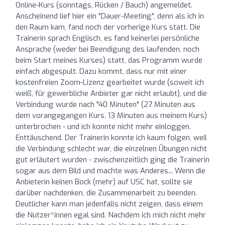
Online-Kurs (sonntags, Rücken / Bauch) angemeldet.
Anscheinend lief hier ein "Dauer-Meeting", denn als ich in
den Raum kam, fand noch der vorherige Kurs statt. Die
Trainerin sprach Englisch, es fand keinerlei persönliche
Ansprache (weder bei Beendigung des laufenden, noch
beim Start meines Kurses) statt, das Programm wurde
einfach abgespult. Dazu kommt, dass nur mit einer
kostenfreien Zoom-Lizenz gearbeitet wurde (soweit ich
weiß, für gewerbliche Anbieter gar nicht erlaubt), und die
Verbindung wurde nach "40 Minuten" (27 Minuten aus
dem vorangegangen Kurs, 13 Minuten aus meinem Kurs)
unterbrochen - und ich konnte nicht mehr einloggen.
Enttäuschend. Der Trainerin konnte ich kaum folgen, weil
die Verbindung schlecht war, die einzelnen Übungen nicht
gut erläutert wurden - zwischenzeitlich ging die Trainerin
sogar aus dem Bild und machte was Anderes... Wenn die
Anbieterin keinen Bock (mehr) auf USC hat, sollte sie
darüber nachdenken, die Zusammenarbeit zu beenden.
Deutlicher kann man jedenfalls nicht zeigen, dass einem
die Nutzer*innen egal sind. Nachdem ich mich nicht mehr