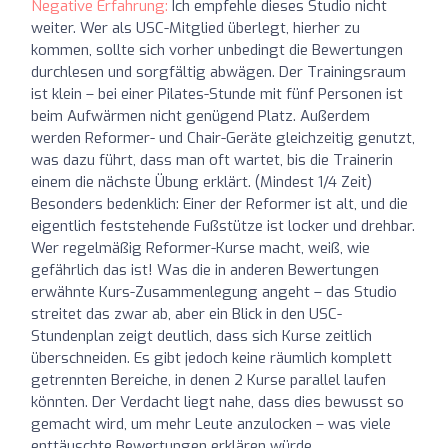
Negative Erfahrung:
Ich empfehle dieses Studio nicht
weiter. Wer als USC-Mitglied überlegt, hierher zu
kommen, sollte sich vorher unbedingt die Bewertungen
durchlesen und sorgfältig abwägen. Der Trainingsraum
ist klein – bei einer Pilates-Stunde mit fünf Personen ist
beim Aufwärmen nicht genügend Platz. Außerdem
werden Reformer- und Chair-Geräte gleichzeitig genutzt,
was dazu führt, dass man oft wartet, bis die Trainerin
einem die nächste Übung erklärt. (Mindest 1/4 Zeit)
Besonders bedenklich: Einer der Reformer ist alt, und die
eigentlich feststehende Fußstütze ist locker und drehbar.
Wer regelmäßig Reformer-Kurse macht, weiß, wie
gefährlich das ist! Was die in anderen Bewertungen
erwähnte Kurs-Zusammenlegung angeht – das Studio
streitet das zwar ab, aber ein Blick in den USC-
Stundenplan zeigt deutlich, dass sich Kurse zeitlich
überschneiden. Es gibt jedoch keine räumlich komplett
getrennten Bereiche, in denen 2 Kurse parallel laufen
könnten. Der Verdacht liegt nahe, dass dies bewusst so
gemacht wird, um mehr Leute anzulocken – was viele
enttäuschte Bewertungen erklären würde.