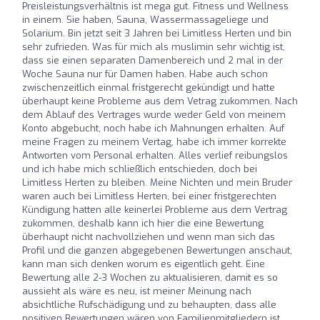
Preisleistungsverhältnis ist mega gut. Fitness und Wellness
in einem. Sie haben, Sauna, Wassermassageliege und
Solarium. Bin jetzt seit 3 Jahren bei Limitless Herten und bin
sehr zufrieden. Was für mich als muslimin sehr wichtig ist,
dass sie einen separaten Damenbereich und 2 mal in der
Woche Sauna nur für Damen haben. Habe auch schon
zwischenzeitlich einmal fristgerecht gekündigt und hatte
überhaupt keine Probleme aus dem Vetrag zukommen. Nach
dem Ablauf des Vertrages wurde weder Geld von meinem
Konto abgebucht, noch habe ich Mahnungen erhalten. Auf
meine Fragen zu meinem Vertag, habe ich immer korrekte
Antworten vom Personal erhalten. Alles verlief reibungslos
und ich habe mich schließlich entschieden, doch bei
Limitless Herten zu bleiben. Meine Nichten und mein Bruder
waren auch bei Limitless Herten, bei einer fristgerechten
Kündigung hatten alle keinerlei Probleme aus dem Vertrag
zukommen, deshalb kann ich hier die eine Bewertung
überhaupt nicht nachvollziehen und wenn man sich das
Profil und die ganzen abgegebenen Bewertungen anschaut,
kann man sich denken worum es eigentlich geht. Eine
Bewertung alle 2-3 Wochen zu aktualisieren, damit es so
aussieht als wäre es neu, ist meiner Meinung nach
absichtliche Rufschädigung und zu behaupten, dass alle
positiven Bewertungen wären von Familienmitgliedern ist