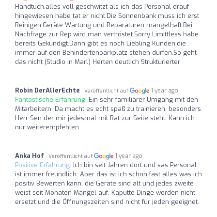
Handtuch,alles voll geschwitzt als ich das Personal drauf
hingewiesen habe tat er nicht.Die Sonnenbank muss ich erst
Reinigen.Geräte Wartung und Reparaturen mangelhaft.Bei
Nachfrage zur Rep.wird man vertröstet.Sorry Limittless habe
bereits Gekündigt.Dann gibt es noch Liebling Kunden,die
immer auf den Behindertenparkplatz stehen dürfen.So geht
das nicht (Studio in Marl) Herten deutlich Strukturierter
Robin DerAllerEchte
1 year ago
Veröffentlicht auf
Fantastische Erfahrung:
Ein sehr familiärer Umgang mit den
Mitarbeitern. Da macht es echt spaß zu trainieren, besonders
Herr Sen der mir jedesmal mit Rat zur Seite steht. Kann ich
nur weiterempfehlen.
Anka Hof
1 year ago
Veröffentlicht auf
Positive Erfahrung:
Ich bin seit Jahren dort und sas Personal
ist immer freundlich. Aber das ist ich schon fast alles was ich
positiv Bewerten kann, die Geräte sind alt und jedes zweite
weist seit Monaten Mängel auf. Kaputte Dinge werden nicht
ersetzt und die Öffnungszeiten sind nicht für jeden geeignet.