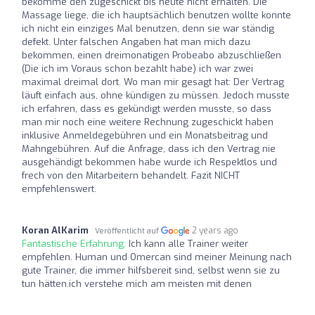
bekomme den zugeschickt bis heute nicht erhalten. Die
Massage liege, die ich hauptsächlich benutzen wollte konnte
ich nicht ein einziges Mal benutzen, denn sie war ständig
defekt. Unter falschen Angaben hat man mich dazu
bekommen, einen dreimonatigen Probeabo abzuschließen
(Die ich im Voraus schon bezahlt habe) ich war zwei
maximal dreimal dort. Wo man mir gesagt hat: Der Vertrag
läuft einfach aus, ohne kündigen zu müssen. Jedoch musste
ich erfahren, dass es gekündigt werden musste, so dass
man mir noch eine weitere Rechnung zugeschickt haben
inklusive Anmeldegebühren und ein Monatsbeitrag und
Mahngebühren. Auf die Anfrage, dass ich den Vertrag nie
ausgehändigt bekommen habe wurde ich Respektlos und
frech von den Mitarbeitern behandelt. Fazit NICHT
empfehlenswert.
Koran AlKarim
2 years ago
Veröffentlicht auf
Fantastische Erfahrung:
Ich kann alle Trainer weiter
empfehlen. Human und Omercan sind meiner Meinung nach
gute Trainer, die immer hilfsbereit sind, selbst wenn sie zu
tun hätten.ich verstehe mich am meisten mit denen