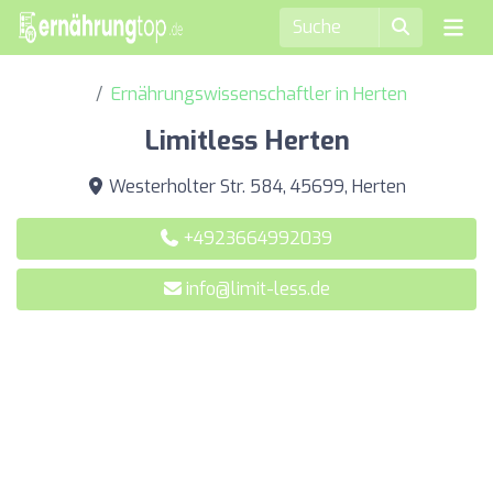
Ernährungswissenschaftler in Herten
Limitless Herten
Westerholter Str. 584, 45699, Herten
+4923664992039
info@limit-less.de