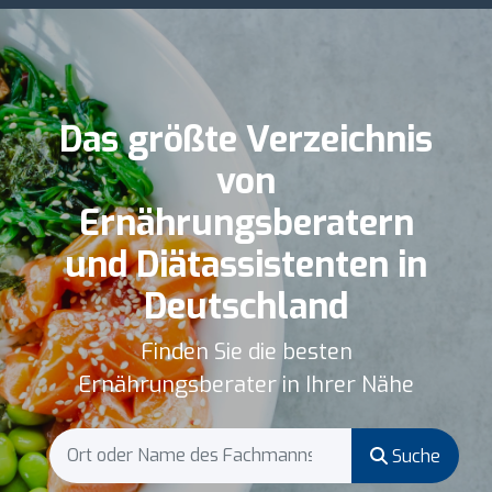
Das größte Verzeichnis
von
Ernährungsberatern
und Diätassistenten in
Deutschland
Finden Sie die besten
Ernährungsberater in Ihrer Nähe
Suche