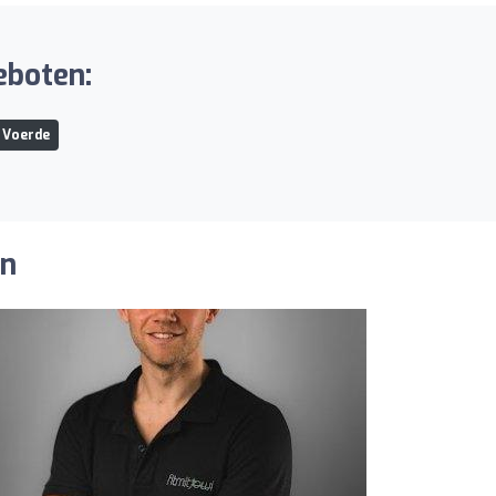
eboten:
 Voerde
en