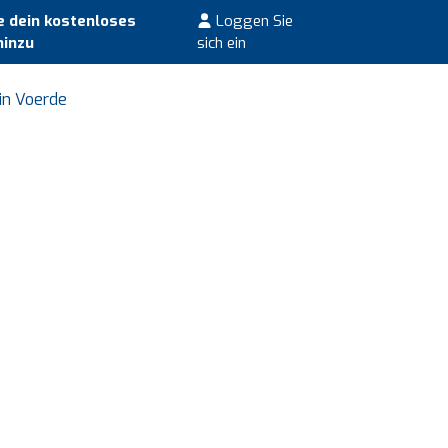
 dein kostenloses
Loggen Sie
hinzu
sich ein
in Voerde