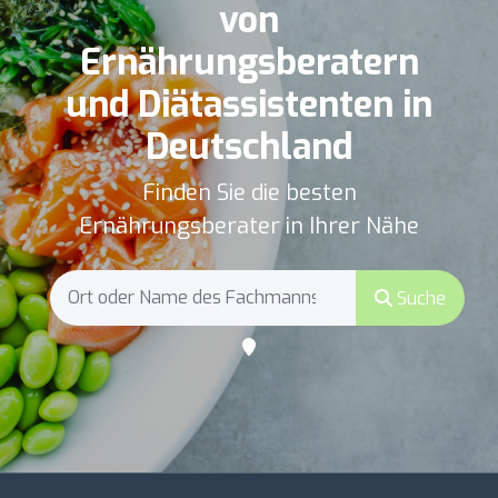
von
Ernährungsberatern
und Diätassistenten in
Deutschland
Finden Sie die besten
Ernährungsberater in Ihrer Nähe
Suche