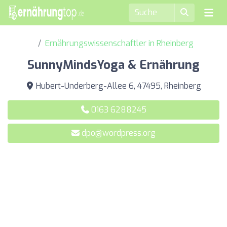
Ernährungswissenschaftler in Rheinberg
SunnyMindsYoga & Ernährung
Hubert-Underberg-Allee 6, 47495, Rheinberg
0163 6288245
dpo@wordpress.org