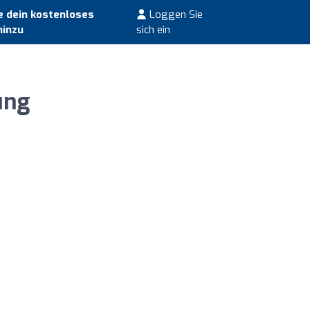
 dein kostenloses
Loggen Sie
hinzu
sich ein
ung