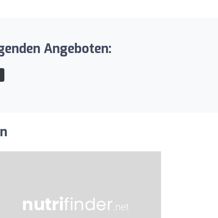
olgenden Angeboten:
l
en