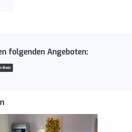
en folgenden Angeboten:
m Main
en