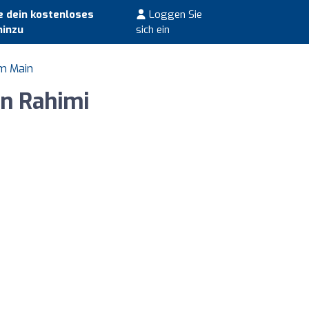
 dein kostenloses
Loggen Sie
hinzu
sich ein
am Main
n Rahimi