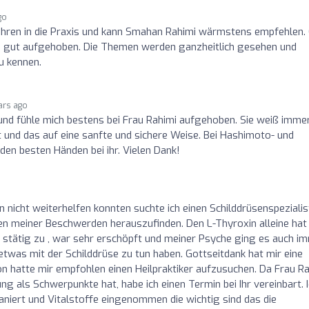
go
ahren in die Praxis und kann Smahan Rahimi wärmstens empfehlen.
an gut aufgehoben. Die Themen werden ganzheitlich gesehen und
u kennen.
ars ago
n und fühle mich bestens bei Frau Rahimi aufgehoben. Sie weiß imme
und das auf eine sanfte und sichere Weise. Bei Hashimoto- und
den besten Händen bei ihr. Vielen Dank!
nicht weiterhelfen konnten suchte ich einen Schilddrüsenspezialis
hen meiner Beschwerden herauszufinden. Den L-Thyroxin alleine hat
 stätig zu , war sehr erschöpft und meiner Psyche ging es auch i
etwas mit der Schilddrüse zu tun haben. Gottseitdank hat mir eine
on hatte mir empfohlen einen Heilpraktiker aufzusuchen. Da Frau R
 als Schwerpunkte hat, habe ich einen Termin bei Ihr vereinbart. 
niert und Vitalstoffe eingenommen die wichtig sind das die