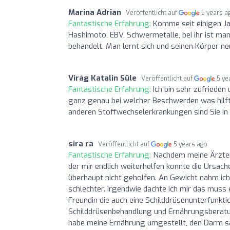
Marina Adrian
Veröffentlicht auf
5 years a
Fantastische Erfahrung:
Komme seit einigen J
Hashimoto, EBV, Schwermetalle, bei ihr ist m
behandelt. Man lernt sich und seinen Körper ne
Virág Katalin Süle
Veröffentlicht auf
5 ye
Fantastische Erfahrung:
Ich bin sehr zufriede
ganz genau bei welcher Beschwerden was hilft 
anderen Stoffwechselerkrankungen sind Sie in 
sira ra
Veröffentlicht auf
5 years ago
Fantastische Erfahrung:
Nachdem meine Ärzten 
der mir endlich weiterhelfen konnte die Ursac
überhaupt nicht geholfen. An Gewicht nahm ich
schlechter. Irgendwie dachte ich mir das muss 
Freundin die auch eine Schilddrüsenunterfunkti
Schilddrüsenbehandlung und Ernährungsberatung
habe meine Ernährung umgestellt, den Darm sa