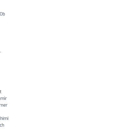
 Ob
r
t
 mir
mmer
ahimi
Ich