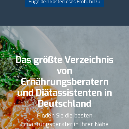
Füge dein kostenloses Profil hinzu
Das größte Verzeichnis
von
Ernährungsberatern
und Diätassistenten in
Deutschland
Finden Sie die besten
Ernährungsberater in Ihrer Nähe