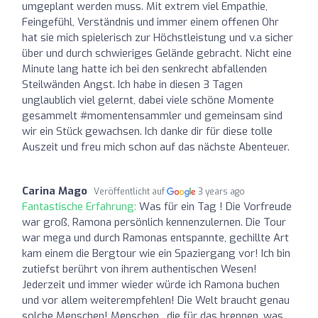
umgeplant werden muss. Mit extrem viel Empathie,
Feingefühl, Verständnis und immer einem offenen Ohr
hat sie mich spielerisch zur Höchstleistung und v.a sicher
über und durch schwieriges Gelände gebracht. Nicht eine
Minute lang hatte ich bei den senkrecht abfallenden
Steilwänden Angst. Ich habe in diesen 3 Tagen
unglaublich viel gelernt, dabei viele schöne Momente
gesammelt #momentensammler und gemeinsam sind
wir ein Stück gewachsen. Ich danke dir für diese tolle
Auszeit und freu mich schon auf das nächste Abenteuer.
Carina Mago
Veröffentlicht auf
3 years ago
Fantastische Erfahrung:
Was für ein Tag ! Die Vorfreude
war groß, Ramona persönlich kennenzulernen. Die Tour
war mega und durch Ramonas entspannte, gechillte Art
kam einem die Bergtour wie ein Spaziergang vor! Ich bin
zutiefst berührt von ihrem authentischen Wesen!
Jederzeit und immer wieder würde ich Ramona buchen
und vor allem weiterempfehlen! Die Welt braucht genau
solche Menschen! Menschen , die für das brennen, was