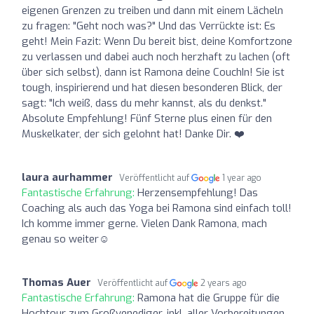
eigenen Grenzen zu treiben und dann mit einem Lächeln
zu fragen: "Geht noch was?" Und das Verrückte ist: Es
geht! Mein Fazit: Wenn Du bereit bist, deine Komfortzone
zu verlassen und dabei auch noch herzhaft zu lachen (oft
über sich selbst), dann ist Ramona deine CouchIn! Sie ist
tough, inspirierend und hat diesen besonderen Blick, der
sagt: "Ich weiß, dass du mehr kannst, als du denkst."
Absolute Empfehlung! Fünf Sterne plus einen für den
Muskelkater, der sich gelohnt hat! Danke Dir. ❤️
laura aurhammer
Veröffentlicht auf
1 year ago
Fantastische Erfahrung:
Herzensempfehlung! Das
Coaching als auch das Yoga bei Ramona sind einfach toll!
Ich komme immer gerne. Vielen Dank Ramona, mach
genau so weiter☺️
Thomas Auer
Veröffentlicht auf
2 years ago
Fantastische Erfahrung:
Ramona hat die Gruppe für die
Hochtour zum Großvenediger, inkl. aller Vorbereitungen,