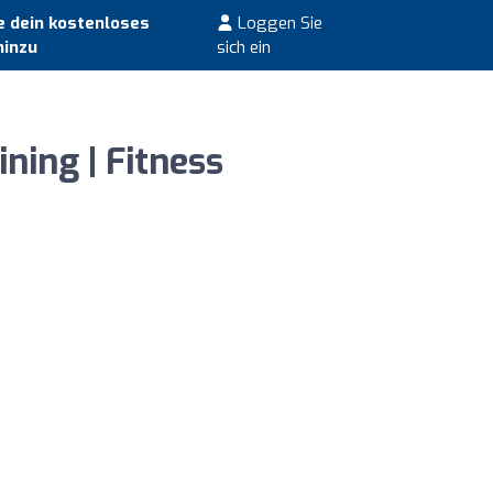
 dein kostenloses
Loggen Sie
hinzu
sich ein
ing | Fitness