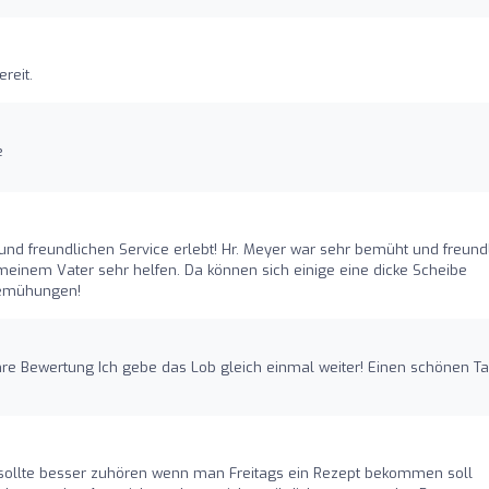
reit.
e
und freundlichen Service erlebt! Hr. Meyer war sehr bemüht und freundl
e meinem Vater sehr helfen. Da können sich einige eine dicke Scheibe
 Bemühungen!
hre Bewertung Ich gebe das Lob gleich einmal weiter! Einen schönen Ta
 sollte besser zuhören wenn man Freitags ein Rezept bekommen soll