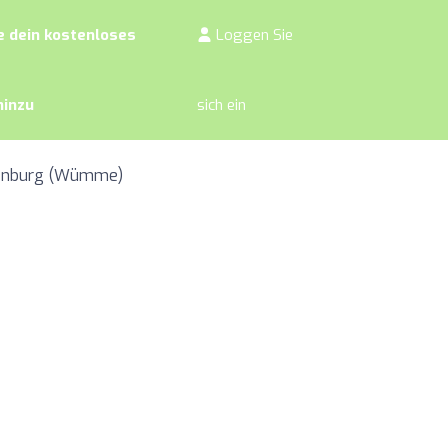
 dein kostenloses
Loggen Sie
hinzu
sich ein
otenburg (Wümme)