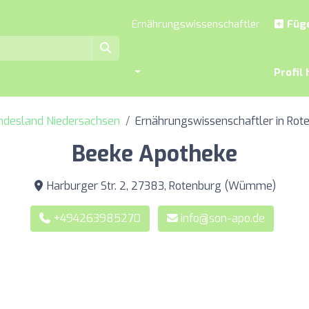
Ernährungswissenschaftler
Füge
Profil 
undesland Niedersachsen
Ernährungswissenschaftler in R
Beeke Apotheke
Harburger Str. 2, 27383, Rotenburg (Wümme)
+494263985270
info@son-apo.de