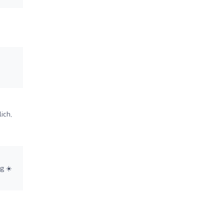
ich,
g ☀️