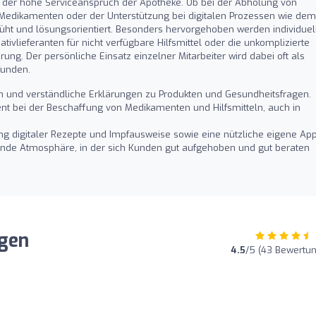
t der hohe Serviceanspruch der Apotheke. Ob bei der Abholung von
 Medikamenten oder der Unterstützung bei digitalen Prozessen wie dem
müht und lösungsorientiert. Besonders hervorgehoben werden individuel
vlieferanten für nicht verfügbare Hilfsmittel oder die unkomplizierte
ng. Der persönliche Einsatz einzelner Mitarbeiter wird dabei oft als
funden.
 und verständliche Erklärungen zu Produkten und Gesundheitsfragen.
t bei der Beschaffung von Medikamenten und Hilfsmitteln, auch in
g digitaler Rezepte und Impfausweise sowie eine nützliche eigene App
nde Atmosphäre, in der sich Kunden gut aufgehoben und gut beraten
gen
4.5
/5 (43 Bewertu