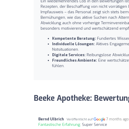
Ein wiederkehrendes Lob in den Bewertungen is
Rezepten, der Beschaffung von nicht vorrätigen
Impfausweis – das Personal zeigt sich stets be
Bemühungen, wie das aktive Suchen nach Alternati
Abwicklung auch ohne vorherige Terminvereinbaru
besonders motivierend und wertschätzend emp
Kompetente Beratung:
Fundiertes Wissen
Individuelle Lösungen:
Aktives Engagemen
Notsituationen.
Digitale Services:
Reibungslose Abwicklun
Freundliches Ambiente:
Eine wertschätze
fühlen.
Beeke Apotheke: Bewertun
Bernd Ulbrich
7 months ago
Veröffentlicht auf
Fantastische Erfahrung:
Super Service