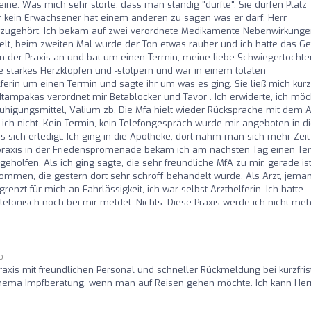
eine. Was mich sehr störte, dass man ständig "durfte". Sie dürfen Platz
r kein Erwachsener hat einem anderen zu sagen was er darf. Herr
 zugehört. Ich bekam auf zwei verordnete Medikamente Nebenwirkunge
t, beim zweiten Mal wurde der Ton etwas rauher und ich hatte das Ge
t in der Praxis an und bat um einen Termin, meine liebe Schwiegertochte
te starkes Herzklopfen und -stolpern und war in einem totalen
erin um einen Termin und sagte ihr um was es ging. Sie ließ mich kurz
Ntampakas verordnet mir Betablocker und Tavor . Ich erwiderte, ich möc
ruhigungsmittel, Valium zb. Die Mfa hielt wieder Rücksprache mit dem A
ch nicht. Kein Termin, kein Telefongespräch wurde mir angeboten in d
es sich erledigt. Ich ging in die Apotheke, dort nahm man sich mehr Zei
praxis in der Friedenspromenade bekam ich am nächsten Tag einen Ter
eholfen. Als ich ging sagte, die sehr freundliche MfA zu mir, gerade is
kommen, die gestern dort sehr schroff behandelt wurde. Als Arzt, jema
zt für mich an Fahrlässigkeit, ich war selbst Arzthelferin. Ich hatte
efonisch noch bei mir meldet. Nichts. Diese Praxis werde ich nicht meh
o
raxis mit freundlichen Personal und schneller Rückmeldung bei kurzfris
ema Impfberatung, wenn man auf Reisen gehen möchte. Ich kann Her