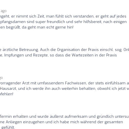
 ago
geht, er nimmt sich Zeit, man fühlt sich verstanden, er geht auf jedes
pfangsdamen sind super freundlich und sehr hilfsbereit, nach einigen
en begrüßt, da geht man echt gerne hin!
ärztliche Betreuung. Auch die Organisation der Praxis einschl. sog. Onl
be, Impfungen und Rezepte, so dass die Wartezeiten in der Praxis
go
rvorragender Arzt mit umfassendem Fachwissen, der stets einfühlsam a
n Hausarzt, und ich werde ihn auch weiterhin behalten, obwohl ich jetzt w
pfehlen!
n Termin erhalten und wurde äußerst aufmerksam und gründlich untersu
eine Anliegen einzugehen und ich habe mich während der gesamten
gefühlt.