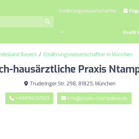
Ernährungswissenschaftler
Füge
Profil 
undesland Bayern
Ernährungswissenschaftler in München
sch-hausärztliche Praxis Ntam
Truderinger Str. 298, 81825, München
+4989426969
info@praxis-ntampakas.de