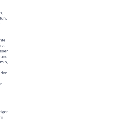
n,
fühl
r
hte
rzt
ieser
t und
min,
t
nden
r
tigen
rn