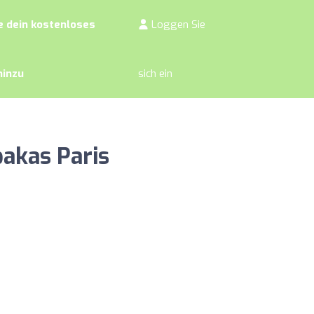
 dein kostenloses
Loggen Sie
hinzu
sich ein
pakas Paris