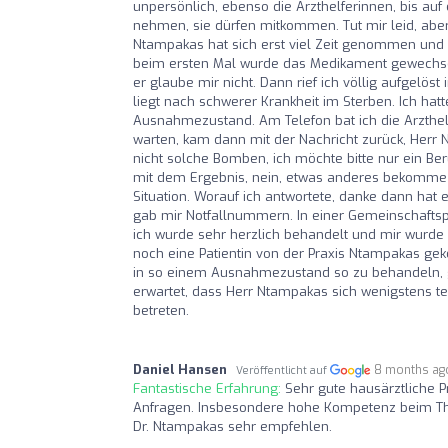
unpersönlich, ebenso die Arzthelferinnen, bis auf 
nehmen, sie dürfen mitkommen. Tut mir leid, abe
Ntampakas hat sich erst viel Zeit genommen und
beim ersten Mal wurde das Medikament gewechsel
er glaube mir nicht. Dann rief ich völlig aufgelös
liegt nach schwerer Krankheit im Sterben. Ich hat
Ausnahmezustand. Am Telefon bat ich die Arzthelf
warten, kam dann mit der Nachricht zurück, Herr 
nicht solche Bomben, ich möchte bitte nur ein Be
mit dem Ergebnis, nein, etwas anderes bekomme i
Situation. Worauf ich antwortete, danke dann hat 
gab mir Notfallnummern. In einer Gemeinschafts
ich wurde sehr herzlich behandelt und mir wurde g
noch eine Patientin von der Praxis Ntampakas ge
in so einem Ausnahmezustand so zu behandeln, gren
erwartet, dass Herr Ntampakas sich wenigstens tel
betreten.
Daniel Hansen
8 months ag
Veröffentlicht auf
Fantastische Erfahrung:
Sehr gute hausärztliche P
Anfragen. Insbesondere hohe Kompetenz beim Th
Dr. Ntampakas sehr empfehlen.