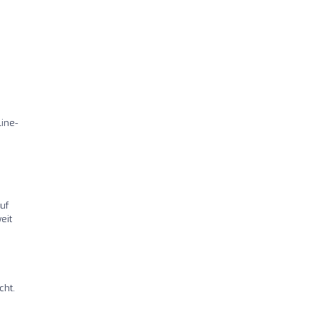
ine-
uf
eit
cht.