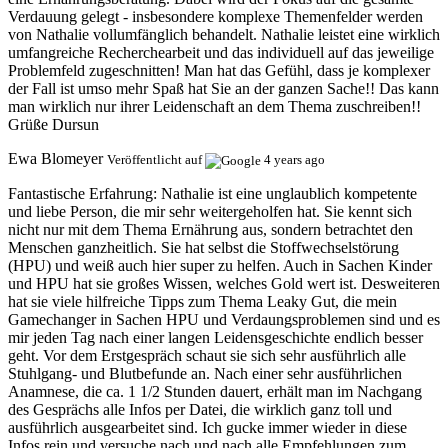
Verdauung gelegt - insbesondere komplexe Themenfelder werden
von Nathalie vollumfänglich behandelt. Nathalie leistet eine wirklich
umfangreiche Recherchearbeit und das individuell auf das jeweilige
Problemfeld zugeschnitten! Man hat das Gefühl, dass je komplexer
der Fall ist umso mehr Spaß hat Sie an der ganzen Sache!! Das kann
man wirklich nur ihrer Leidenschaft an dem Thema zuschreiben!!
Grüße Dursun
Ewa Blomeyer
Veröffentlicht auf
4 years ago
Fantastische Erfahrung:
Nathalie ist eine unglaublich kompetente
und liebe Person, die mir sehr weitergeholfen hat. Sie kennt sich
nicht nur mit dem Thema Ernährung aus, sondern betrachtet den
Menschen ganzheitlich. Sie hat selbst die Stoffwechselstörung
(HPU) und weiß auch hier super zu helfen. Auch in Sachen Kinder
und HPU hat sie großes Wissen, welches Gold wert ist. Desweiteren
hat sie viele hilfreiche Tipps zum Thema Leaky Gut, die mein
Gamechanger in Sachen HPU und Verdaungsproblemen sind und es
mir jeden Tag nach einer langen Leidensgeschichte endlich besser
geht. Vor dem Erstgespräch schaut sie sich sehr ausführlich alle
Stuhlgang- und Blutbefunde an. Nach einer sehr ausführlichen
Anamnese, die ca. 1 1/2 Stunden dauert, erhält man im Nachgang
des Gesprächs alle Infos per Datei, die wirklich ganz toll und
ausführlich ausgearbeitet sind. Ich gucke immer wieder in diese
Infos rein und versuche nach und nach alle Empfehlungen zum