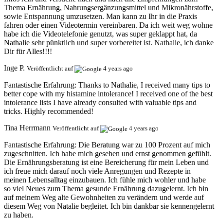
Thema Ernährung, Nahrungsergänzungsmittel und Mikronährstoffe,
sowie Entspannung umzusetzen. Man kann zu Ihr in die Praxis
fahren oder einen Videotermin vereinbaren. Da ich weit weg wohne
habe ich die Videotelefonie genutzt, was super geklappt hat, da
Nathalie sehr pünktlich und super vorbereitet ist. Nathalie, ich danke
Dir für Alles!!!!
Inge P.
Veröffentlicht auf
4 years ago
Fantastische Erfahrung:
Thanks to Nathalie, I received many tips to
better cope with my histamine intolerance! I received one of the best
intolerance lists I have already consulted with valuable tips and
tricks. Highly recommended!
Tina Herrmann
Veröffentlicht auf
4 years ago
Fantastische Erfahrung:
Die Beratung war zu 100 Prozent auf mich
zugeschnitten. Ich habe mich gesehen und ernst genommen gefühlt.
Die Ernährungsberatung ist eine Bereicherung für mein Leben und
ich freue mich darauf noch viele Anregungen und Rezepte in
meinen Lebensalltag einzubauen. Ich fühle mich wohler und habe
so viel Neues zum Thema gesunde Ernährung dazugelernt. Ich bin
auf meinem Weg alte Gewohnheiten zu verändern und werde auf
diesem Weg von Natalie begleitet. Ich bin dankbar sie kennengelernt
zu haben.