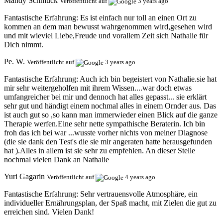
Mandy Schmuck
Veröffentlicht auf
3 years ago
Fantastische Erfahrung:
Es ist einfach nur toll an einen Ort zu
kommen an dem man bewusst wahrgenommen wird,gesehen wird
und mit wieviel Liebe,Freude und vorallem Zeit sich Nathalie für
Dich nimmt.
Pe. W.
Veröffentlicht auf
3 years ago
Fantastische Erfahrung:
Auch ich bin begeistert von Nathalie.sie hat
mir sehr weitergeholfen mit ihrem Wissen....war doch etwas
umfangreicher bei mir und dennoch hat alles gepasst... sie erklärt
sehr gut und händigt einem nochmal alles in einem Ornder aus. Das
ist auch gut so ,so kann man immerwieder einen Blick auf die ganze
Therapie werfen.Eine sehr nette sympathische Beraterin. Ich bin
froh das ich bei war ...wusste vorher nichts von meiner Diagnose
(die sie dank den Test's die sie mir angeraten hatte herausgefunden
hat ).Alles in allem ist sie sehr zu empfehlen. An dieser Stelle
nochmal vielen Dank an Nathalie
Yuri Gagarin
Veröffentlicht auf
4 years ago
Fantastische Erfahrung:
Sehr vertrauensvolle Atmosphäre, ein
individueller Ernährungsplan, der Spaß macht, mit Zielen die gut zu
erreichen sind. Vielen Dank!