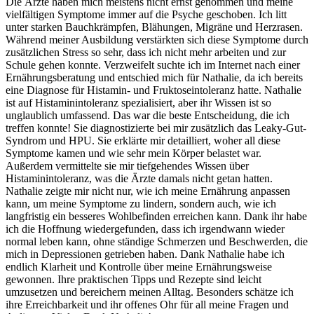
Die Ärzte haben mich meistens nicht ernst genommen und meine
vielfältigen Symptome immer auf die Psyche geschoben. Ich litt
unter starken Bauchkrämpfen, Blähungen, Migräne und Herzrasen.
Während meiner Ausbildung verstärkten sich diese Symptome durch
zusätzlichen Stress so sehr, dass ich nicht mehr arbeiten und zur
Schule gehen konnte. Verzweifelt suchte ich im Internet nach einer
Ernährungsberatung und entschied mich für Nathalie, da ich bereits
eine Diagnose für Histamin- und Fruktoseintoleranz hatte. Nathalie
ist auf Histaminintoleranz spezialisiert, aber ihr Wissen ist so
unglaublich umfassend. Das war die beste Entscheidung, die ich
treffen konnte! Sie diagnostizierte bei mir zusätzlich das Leaky-Gut-
Syndrom und HPU. Sie erklärte mir detailliert, woher all diese
Symptome kamen und wie sehr mein Körper belastet war.
Außerdem vermittelte sie mir tiefgehendes Wissen über
Histaminintoleranz, was die Ärzte damals nicht getan hatten.
Nathalie zeigte mir nicht nur, wie ich meine Ernährung anpassen
kann, um meine Symptome zu lindern, sondern auch, wie ich
langfristig ein besseres Wohlbefinden erreichen kann. Dank ihr habe
ich die Hoffnung wiedergefunden, dass ich irgendwann wieder
normal leben kann, ohne ständige Schmerzen und Beschwerden, die
mich in Depressionen getrieben haben. Dank Nathalie habe ich
endlich Klarheit und Kontrolle über meine Ernährungsweise
gewonnen. Ihre praktischen Tipps und Rezepte sind leicht
umzusetzen und bereichern meinen Alltag. Besonders schätze ich
ihre Erreichbarkeit und ihr offenes Ohr für all meine Fragen und