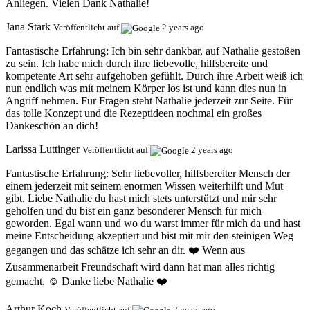
Anliegen. Vielen Dank Nathalie!
Jana Stark
Veröffentlicht auf
2 years ago
Fantastische Erfahrung:
Ich bin sehr dankbar, auf Nathalie gestoßen
zu sein. Ich habe mich durch ihre liebevolle, hilfsbereite und
kompetente Art sehr aufgehoben gefühlt. Durch ihre Arbeit weiß ich
nun endlich was mit meinem Körper los ist und kann dies nun in
Angriff nehmen. Für Fragen steht Nathalie jederzeit zur Seite. Für
das tolle Konzept und die Rezeptideen nochmal ein großes
Dankeschön an dich!
Larissa Luttinger
Veröffentlicht auf
2 years ago
Fantastische Erfahrung:
Sehr liebevoller, hilfsbereiter Mensch der
einem jederzeit mit seinem enormen Wissen weiterhilft und Mut
gibt. Liebe Nathalie du hast mich stets unterstützt und mir sehr
geholfen und du bist ein ganz besonderer Mensch für mich
geworden. Egal wann und wo du warst immer für mich da und hast
meine Entscheidung akzeptiert und bist mit mir den steinigen Weg
gegangen und das schätze ich sehr an dir. ❤️ Wenn aus
Zusammenarbeit Freundschaft wird dann hat man alles richtig
gemacht. ☺️ Danke liebe Nathalie ❤️
Arthur Koch
Veröffentlicht auf
2 years ago