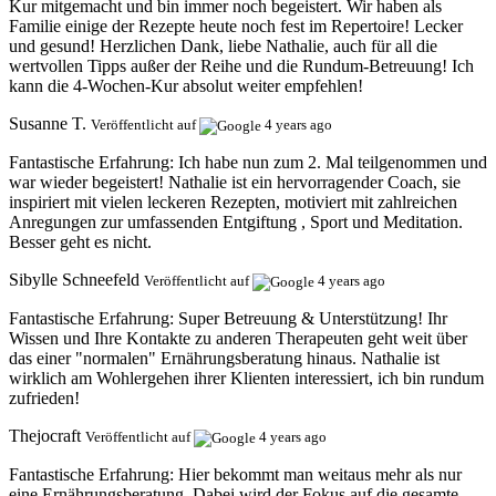
Kur mitgemacht und bin immer noch begeistert. Wir haben als
Familie einige der Rezepte heute noch fest im Repertoire! Lecker
und gesund! Herzlichen Dank, liebe Nathalie, auch für all die
wertvollen Tipps außer der Reihe und die Rundum-Betreuung! Ich
kann die 4-Wochen-Kur absolut weiter empfehlen!
Susanne T.
Veröffentlicht auf
4 years ago
Fantastische Erfahrung:
Ich habe nun zum 2. Mal teilgenommen und
war wieder begeistert! Nathalie ist ein hervorragender Coach, sie
inspiriert mit vielen leckeren Rezepten, motiviert mit zahlreichen
Anregungen zur umfassenden Entgiftung , Sport und Meditation.
Besser geht es nicht.
Sibylle Schneefeld
Veröffentlicht auf
4 years ago
Fantastische Erfahrung:
Super Betreuung & Unterstützung! Ihr
Wissen und Ihre Kontakte zu anderen Therapeuten geht weit über
das einer "normalen" Ernährungsberatung hinaus. Nathalie ist
wirklich am Wohlergehen ihrer Klienten interessiert, ich bin rundum
zufrieden!
Thejocraft
Veröffentlicht auf
4 years ago
Fantastische Erfahrung:
Hier bekommt man weitaus mehr als nur
eine Ernährungsberatung. Dabei wird der Fokus auf die gesamte