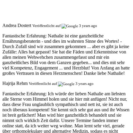
Andrea Dostert
Veröffentlicht auf
3 years ago
Fantastische Erfahrung:
Nathalie ist eine ganzheitliche
Ernährungsberaterin - und dies im wahrsten Sinne des Wortes! -
Durch Zufall sind wir zusammen gekommen ... aber es gibt ja keine
Zufälle: Alles hat gepasst! Sie hat die Fäden und Erkenntnisse von
allen meinen Wehwehchen zusammengefasst und mir ein
ganzheitliches Bild von dem Ganzen gegeben... und dies mit sehr
viel Kompetenz, Engagement ... und Herzblut! Von Anfang an hatte
großes Vertrauen in diesen Herzmenschen! Danke liebe Nathalie!
Hajrija Rehm
Veröffentlicht auf
3 years ago
Fantastische Erfahrung:
Ich würde der lieben Nathalie am liebsten
alle Sterne vom Himmel holen und sie hier mit anfügen! Nicht nur,
dass diese Frau unglaublich sympathisch und nett ist, sie ist auch
noch überaus kompetent! Sie kennt sich sehr gut aus und ihr Wissen
ist breit gefächert! Man wird hier ganzheitlich behandelt und sie
nimmt sich wirklich Zeit dafür. Unsere Termine fanden immer
online statt, da ich weiter weg wohne. Man lernt sehr viel, gerade
über orthomolekulare und alternative Medizin, sodass es nicht