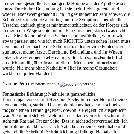
immer eine gesundheitsschädigende Bombe aus der Apotheke sein
muss. Durch ihre Behandlung hat sie mein Leben gerettet und
wieder lebenswert gemacht!! Ich litt gesundheitlich sehr schwer, die
Schulmedizin behebte allerdings nur die Symptome aber nie die
Ursache, dadurch ging es mir immer schlechter, da der Körper sich
immer mehr Wege suchte um mir klarzumachen, dass etwas nicht
passt. Sie erklärte mir diese Sachen sehr ausführlich, warum wie
etwas passiert und wie ich mich RICHTIG untersuchen lassen muss,
denn auch hier machte die Schulmedizin leider viele Fehler oder
zumindest meine Ärzte. Durch ihre Behandlung und ihr Wissen
habe ich wieder mein Leben zurück! Ich bin so unglaublich froh,
dass ich zufällig über Insta auf diesen Menschen aufmerksam
wurde. Nie mehr ohne Nathalie!♥️ Hier ist meine Gesundheit
wirklich in guten Händen!
Yvonne Perret
Veröffentlicht auf
3 years ago
Fantastische Erfahrung:
Nathalie ist ganzheitliche
Ernährungsberaterin mit Herz und Seele. In meiner Not mit meiner
neu entdeckten, starken Histaminintoleranz hat sie mir schnellst
möglich einen Termin gegeben, obwohl sie eigentlich ausgebucht
war. Sie nimmt sich viel Zeit, mehr als dann verrechnet wird und
steht mit Rat und Tat zur Seite. Das ist nicht selbstverständlich. Ich
bin froh und dankbar, dass ich Nathalie an meiner Seite habe und
gehe mit ihr Schritt für Schritt Richtung Heilung. Nathalie, ich