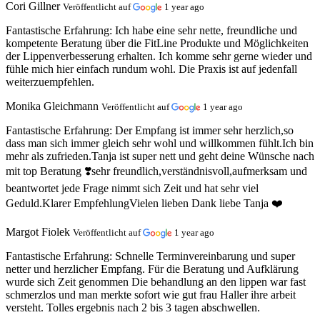
Cori Gillner
Veröffentlicht auf
1 year ago
Fantastische Erfahrung:
Ich habe eine sehr nette, freundliche und
kompetente Beratung über die FitLine Produkte und Möglichkeiten
der Lippenverbesserung erhalten. Ich komme sehr gerne wieder und
fühle mich hier einfach rundum wohl. Die Praxis ist auf jedenfall
weiterzuempfehlen.
Monika Gleichmann
Veröffentlicht auf
1 year ago
Fantastische Erfahrung:
Der Empfang ist immer sehr herzlich,so
dass man sich immer gleich sehr wohl und willkommen fühlt.Ich bin
mehr als zufrieden.Tanja ist super nett und geht deine Wünsche nach
mit top Beratung ❣️sehr freundlich,verständnisvoll,aufmerksam und
beantwortet jede Frage nimmt sich Zeit und hat sehr viel
Geduld.Klarer EmpfehlungVielen lieben Dank liebe Tanja ❤️
Margot Fiolek
Veröffentlicht auf
1 year ago
Fantastische Erfahrung:
Schnelle Terminvereinbarung und super
netter und herzlicher Empfang. Für die Beratung und Aufklärung
wurde sich Zeit genommen Die behandlung an den lippen war fast
schmerzlos und man merkte sofort wie gut frau Haller ihre arbeit
versteht. Tolles ergebnis nach 2 bis 3 tagen abschwellen.