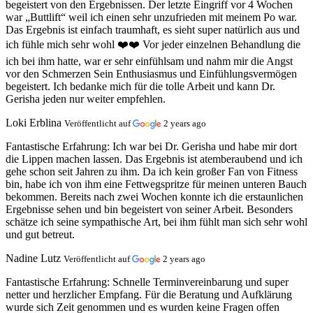
begeistert von den Ergebnissen. Der letzte Eingriff vor 4 Wochen
war „Buttlift“ weil ich einen sehr unzufrieden mit meinem Po war.
Das Ergebnis ist einfach traumhaft, es sieht super natürlich aus und
ich fühle mich sehr wohl ❤️❤️ Vor jeder einzelnen Behandlung die
ich bei ihm hatte, war er sehr einfühlsam und nahm mir die Angst
vor den Schmerzen Sein Enthusiasmus und Einfühlungsvermögen
begeistert. Ich bedanke mich für die tolle Arbeit und kann Dr.
Gerisha jeden nur weiter empfehlen.
Loki Erblina
Veröffentlicht auf
2 years ago
Fantastische Erfahrung:
Ich war bei Dr. Gerisha und habe mir dort
die Lippen machen lassen. Das Ergebnis ist atemberaubend und ich
gehe schon seit Jahren zu ihm. Da ich kein großer Fan von Fitness
bin, habe ich von ihm eine Fettwegspritze für meinen unteren Bauch
bekommen. Bereits nach zwei Wochen konnte ich die erstaunlichen
Ergebnisse sehen und bin begeistert von seiner Arbeit. Besonders
schätze ich seine sympathische Art, bei ihm fühlt man sich sehr wohl
und gut betreut.
Nadine Lutz
Veröffentlicht auf
2 years ago
Fantastische Erfahrung:
Schnelle Terminvereinbarung und super
netter und herzlicher Empfang. Für die Beratung und Aufklärung
wurde sich Zeit genommen und es wurden keine Fragen offen