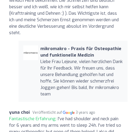
wirklich Hilfe bekommen. Die Schmerzen sind deutlich
besser und ich weiß, wie ich mir selbst helfen kann
(Krafttraining und Dehnen ;) ). Das Wichtigste ist, dass
ich und meine Schmerzen Ernst genommen werden und
eine deutliche Verbesserung absolut im Vordergrund
steht.
mikromakro - Praxis für Osteopathie
und funktionelle Medizin
Liebe Frau Lejeune, vielen herzlichen Dank
für Ihr Feedback. Wir freuen uns, dass
unsere Behandlung geholfen hat und
hoffe, Sie können wieder schmerzfrei
Joggen gehen! Bis bald, Ihr mikromakro
team
yuna choi
Veröffentlicht auf
3 years ago
Fantastische Erfahrung:
I've had shoulder and neck pain
for 6 years and my arms went to sleep 24h. I've tried so
many orthopedics but none of them helped. I also did