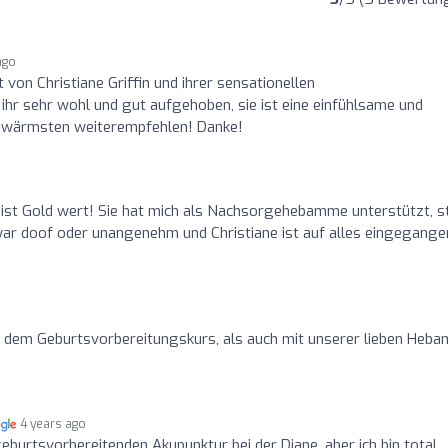
ago
t von Christiane Griffin und ihrer sensationellen
hr sehr wohl und gut aufgehoben, sie ist eine einfühlsame und
m wärmsten weiterempfehlen! Danke!
 ist Gold wert! Sie hat mich als Nachsorgehebamme unterstützt, s
war doof oder unangenehm und Christiane ist auf alles eingegange
 dem Geburtsvorbereitungskurs, als auch mit unserer lieben Heb
4 years ago
eburtsvorbereitenden Akupunktur bei der Diane, aber ich bin total