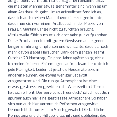
aufgehoben. Vermutlich ist es allgemein bekannt, dass
die meisten Männer etwas gehemmter sind, wenn es um
einen Arztbesuch geht. Umso erfreulicher fand ich es,
dass ich auch meinen Mann davon überzeugen konnte,
dass man sich vor einem Arztbesuch in der Praxis von
Frau Dr. Martina Lange nicht zu fürchten braucht.
Mittlerweile fühlt auch er sich dort sehr gut aufgehoben.
Diese Praxis kann ich mit gutem Gewissen aus eigener
langer Erfahrung empfehlen und wünschte, dass es noch
mehr davon gäbe! Herzlichen Dank dem ganzen Team!
Oktober 23 Nachtrag: Ein paar Jahre später vergleiche
ich meine früheren Erfahrungen, aufmerksam beachte ich
jede Kleinigkeit. Leider ist jetzt die Hausarztpraxis in
anderen Räumen, die etwas weniger liebevoll
ausgestattet sind. Die ruhige Atmosphäre ist einer
etwas gestressten gewichen, die Wartezeit mit Termin
hat sich erhöht. Der Service ist freundlich/höflich, deutlich
spürbar auch hier eine gestresste Atmosphäre So haben
sich nun auch hier vermutlich Reformen ausgewirkt.
Dennoch bleibt unter dem Strich gewahrt: Die fachliche
Kompetenz und die Hilfsbereitschaft sind geblieben, das