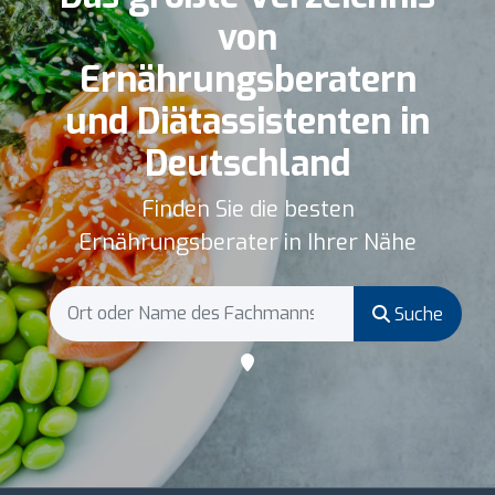
von
Ernährungsberatern
und Diätassistenten in
Deutschland
Finden Sie die besten
Ernährungsberater in Ihrer Nähe
Suche