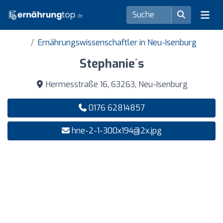
Ernährungswissenschaftler in Neu-Isenburg
Stephanie´s
Hermesstraße 16, 63263, Neu-Isenburg
0176 62814857
hne-2-1-300x194@2x.jpg