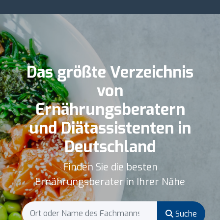
Das größte Verzeichnis
von
Ernährungsberatern
und Diätassistenten in
Deutschland
Finden Sie die besten
Ernährungsberater in Ihrer Nähe
Suche