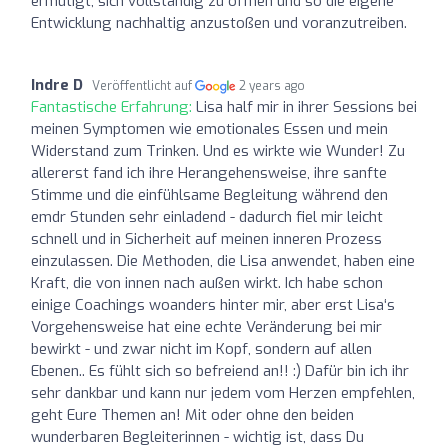
ermutigt, sich vollständig zu öffnen und so die eigene
Entwicklung nachhaltig anzustoßen und voranzutreiben.
Indre D
Veröffentlicht auf
2 years ago
Fantastische Erfahrung:
Lisa half mir in ihrer Sessions bei
meinen Symptomen wie emotionales Essen und mein
Widerstand zum Trinken. Und es wirkte wie Wunder! Zu
allererst fand ich ihre Herangehensweise, ihre sanfte
Stimme und die einfühlsame Begleitung während den
emdr Stunden sehr einladend - dadurch fiel mir leicht
schnell und in Sicherheit auf meinen inneren Prozess
einzulassen. Die Methoden, die Lisa anwendet, haben eine
Kraft, die von innen nach außen wirkt. Ich habe schon
einige Coachings woanders hinter mir, aber erst Lisa‘s
Vorgehensweise hat eine echte Veränderung bei mir
bewirkt - und zwar nicht im Kopf, sondern auf allen
Ebenen.. Es fühlt sich so befreiend an!! :) Dafür bin ich ihr
sehr dankbar und kann nur jedem vom Herzen empfehlen,
geht Eure Themen an! Mit oder ohne den beiden
wunderbaren Begleiterinnen - wichtig ist, dass Du