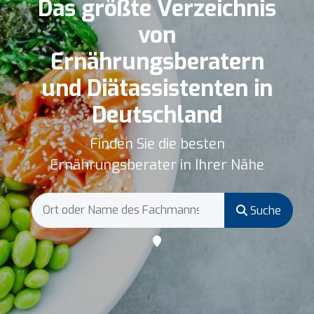
Das größte Verzeichnis
von
Ernährungsberatern
und Diätassistenten in
Deutschland
Finden Sie die besten
Ernährungsberater in Ihrer Nähe
Suche