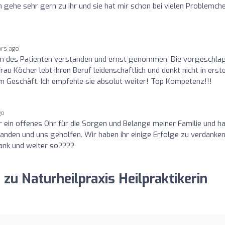
gehe sehr gern zu ihr und sie hat mir schon bei vielen Problemch
ars ago
en des Patienten verstanden und ernst genommen. Die vorgeschla
u Köcher lebt ihren Beruf leidenschaftlich und denkt nicht in erst
sem Geschäft. Ich empfehle sie absolut weiter! Top Kompetenz!!!
go
 ein offenes Ohr für die Sorgen und Belange meiner Familie und h
anden und uns geholfen. Wir haben ihr einige Erfolge zu verdanke
Dank und weiter so????
 zu Naturheilpraxis Heilpraktikerin