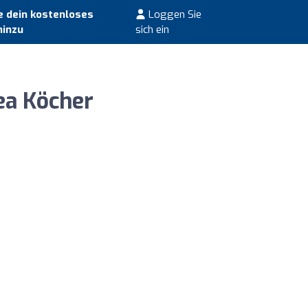
 dein kostenloses
Loggen Sie
hinzu
sich ein
ea Köcher