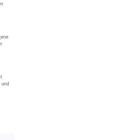
en
gene
er
at
n und