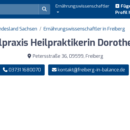
Ernährungswissenschaftler
Füge
Profil 
undesland Sachsen
Ernährungswissenschaftler in Freiberg
lpraxis Heilpraktikerin Doroth
Petersstraße 36, 09599, Freiberg
03731 1680070
kontakt@freiberg-in-balance.de