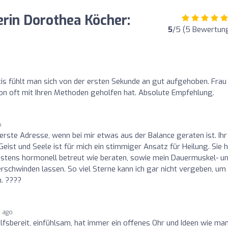
erin Dorothea Köcher:
5
/5 (5 Bewertun
axis fühlt man sich von der ersten Sekunde an gut aufgehoben. Frau
schon oft mit Ihren Methoden geholfen hat. Absolute Empfehlung.
o
erste Adresse, wenn bei mir etwas aus der Balance geraten ist. Ihr
eist und Seele ist für mich ein stimmiger Ansatz für Heilung. Sie 
bestens hormonell betreut wie beraten, sowie mein Dauermuskel- u
chwinden lassen. So viel Sterne kann ich gar nicht vergeben, um
. ????
s ago
ilfsbereit, einfühlsam, hat immer ein offenes Ohr und Ideen wie ma