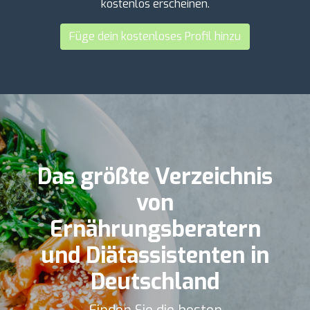
kostenlos erscheinen.
Füge dein kostenloses Profil hinzu
Das größte Verzeichnis
von
Ernährungsberatern
und Diätassistenten in
Deutschland