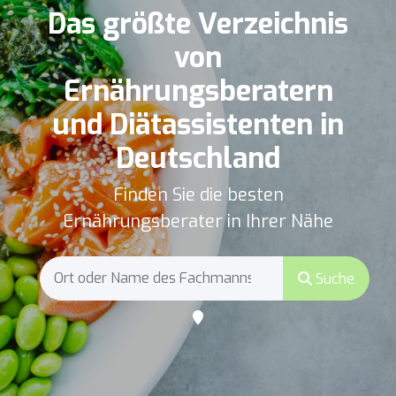
Das größte Verzeichnis
von
Ernährungsberatern
und Diätassistenten in
Deutschland
Finden Sie die besten
Ernährungsberater in Ihrer Nähe
Suche