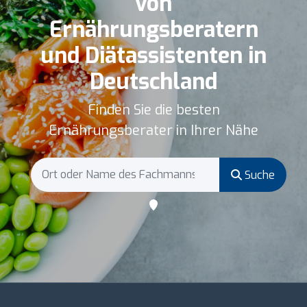
von
Ernährungsberatern
und Diätassistenten in
Deutschland
Finden Sie die besten
Ernährungsberater in Ihrer Nähe
Suche