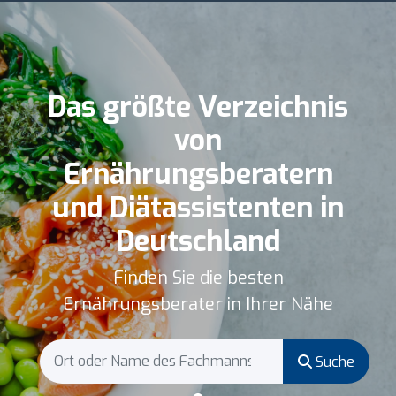
Das größte Verzeichnis
von
Ernährungsberatern
und Diätassistenten in
Deutschland
Finden Sie die besten
Ernährungsberater in Ihrer Nähe
Suche