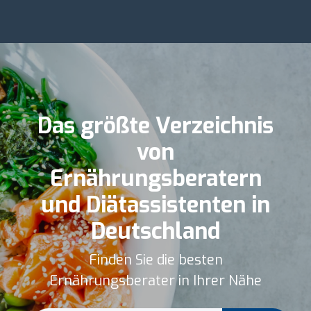
Das größte Verzeichnis
von
Ernährungsberatern
und Diätassistenten in
Deutschland
Finden Sie die besten
Ernährungsberater in Ihrer Nähe