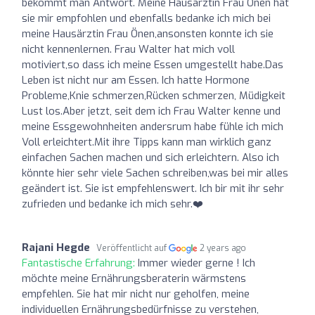
bekommt man Antwort. Meine Hausärztin Frau Önen hat
sie mir empfohlen und ebenfalls bedanke ich mich bei
meine Hausärztin Frau Önen,ansonsten konnte ich sie
nicht kennenlernen. Frau Walter hat mich voll
motiviert,so dass ich meine Essen umgestellt habe.Das
Leben ist nicht nur am Essen. Ich hatte Hormone
Probleme,Knie schmerzen,Rücken schmerzen, Müdigkeit
Lust los.Aber jetzt, seit dem ich Frau Walter kenne und
meine Essgewohnheiten andersrum habe fühle ich mich
Voll erleichtert.Mit ihre Tipps kann man wirklich ganz
einfachen Sachen machen und sich erleichtern. Also ich
könnte hier sehr viele Sachen schreiben,was bei mir alles
geändert ist. Sie ist empfehlenswert. Ich bir mit ihr sehr
zufrieden und bedanke ich mich sehr.❤️
Rajani Hegde
Veröffentlicht auf
2 years ago
Fantastische Erfahrung:
Immer wieder gerne ! Ich
möchte meine Ernährungsberaterin wärmstens
empfehlen. Sie hat mir nicht nur geholfen, meine
individuellen Ernährungsbedürfnisse zu verstehen,