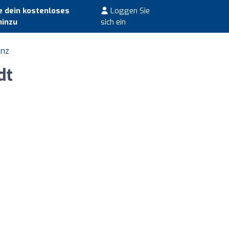
 dein kostenloses
Loggen Sie
hinzu
sich ein
inz
dt