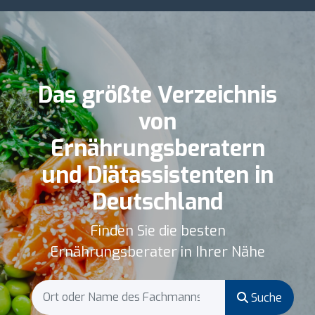
Das größte Verzeichnis
von
Ernährungsberatern
und Diätassistenten in
Deutschland
Finden Sie die besten
Ernährungsberater in Ihrer Nähe
Suche