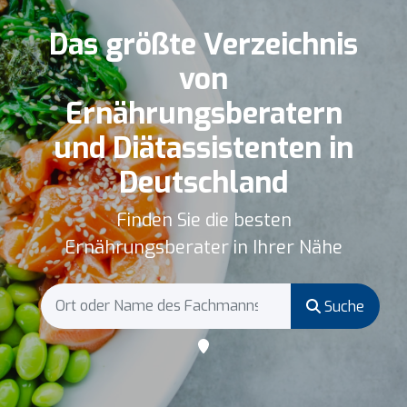
Das größte Verzeichnis
von
Ernährungsberatern
und Diätassistenten in
Deutschland
Finden Sie die besten
Ernährungsberater in Ihrer Nähe
Suche