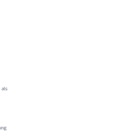
 als
rung