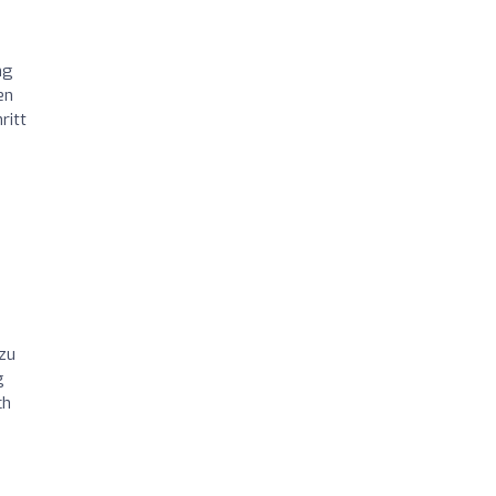
ng
en
ritt
 zu
g
ch