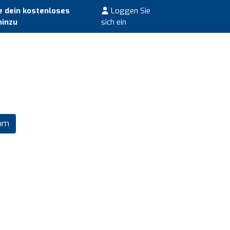
 dein kostenloses
Loggen Sie
hinzu
sich ein
com